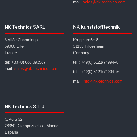
mail:
sales@nk-technics.com
NK Technics SARL
NK Kunststofftechnik
6 Allée Chanteloup
Kruppstraße 8
59000 Lille
31135 Hildesheim
France
Germany
tel: +33 (0) 688 093587
tel.: +49(0) 5121/74994–0
mail:
sales@nk-technics.com
tel.: +49(0) 5121/74994–50
mail:
info@nk-technics.com
NK Technics S.L.U.
C/Peru 32
28350 Ciempozuelos - Madrid
España