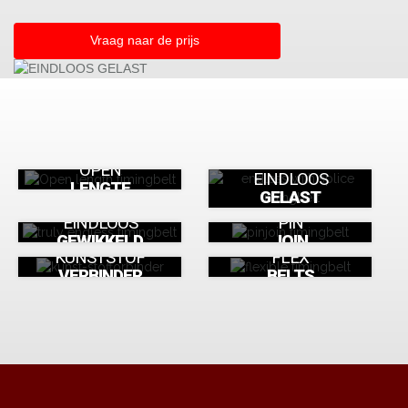
Vraag naar de prijs
OPEN
EINDLOOS
LENGTE
GELAST
EINDLOOS
PIN
GEWIKKELD
JOIN
KUNSTSTOF
FLEX
VERBINDER
BELTS