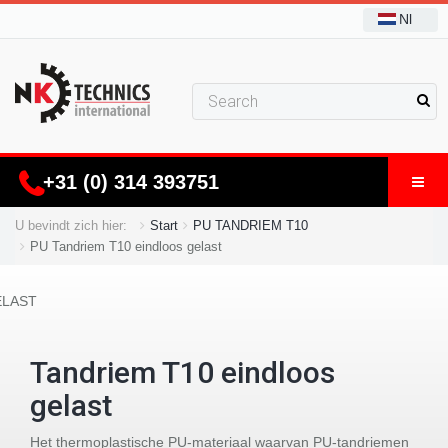
Nl
+31 (0) 314 393751
U bevindt zich hier:
Start
PU TANDRIEM T10
PU Tandriem T10 eindloos gelast
Tandriem T10 eindloos
gelast
Het thermoplastische PU-materiaal waarvan PU-tandriemen