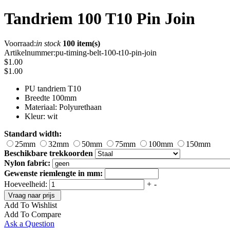
Tandriem 100 T10 Pin Join
Voorraad:
in stock
100 item(s)
Artikelnummer:
pu-timing-belt-100-t10-pin-join
$1.00
$1.00
PU tandriem T10
Breedte 100mm
Materiaal: Polyurethaan
Kleur: wit
Standard width:
25mm
32mm
50mm
75mm
100mm
150mm
Beschikbare trekkoorden
Nylon fabric:
Gewenste riemlengte in mm:
Hoeveelheid:
+
-
Vraag naar prijs
Add To Wishlist
Add To Compare
Ask a Question