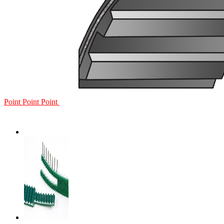
Point
Point
Point