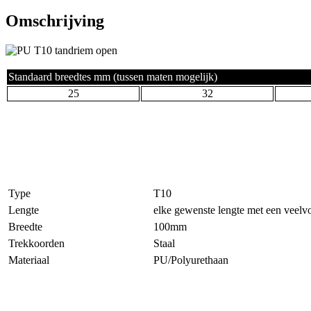
Omschrijving
Standaard breedtes mm (tussen maten mogelijk)
25
32
Type
T10
Lengte
elke gewenste lengte met een vee
Breedte
100mm
Trekkoorden
Staal
Materiaal
PU/Polyurethaan