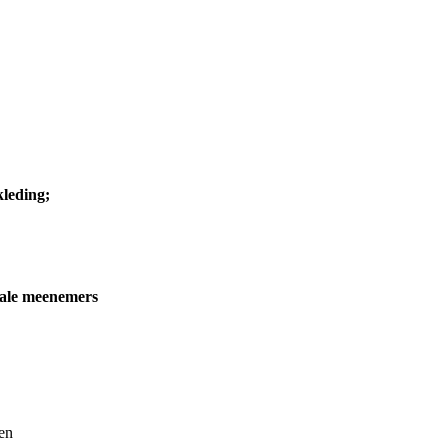
kleding;
iale meenemers
en