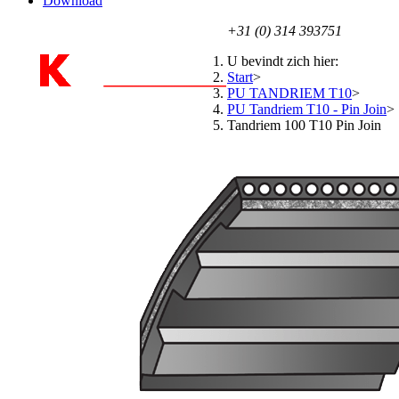
Download
+31 (0) 314 393751
U bevindt zich hier:
Start
>
PU TANDRIEM T10
>
PU Tandriem T10 - Pin Join
>
Tandriem 100 T10 Pin Join