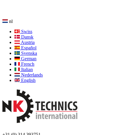
nl
Swiss
Dansk
Austria
Español
Svenska
German
French
Italian
Nederlands
English
+31 (0) 314 393751