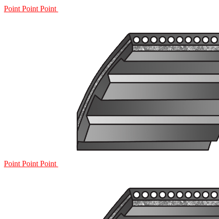
Point
Point
Point
Point
Point
Point