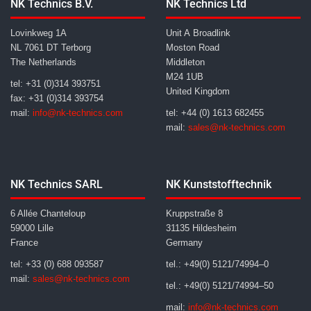
NK Technics B.V.
NK Technics Ltd
Lovinkweg 1A
Unit A Broadlink
NL 7061 DT Terborg
Moston Road
The Netherlands
Middleton
M24 1UB
tel: +31 (0)314 393751
United Kingdom
fax: +31 (0)314 393754
mail:
info@nk-technics.com
tel: +44 (0) 1613 682455
mail:
sales@nk-technics.com
NK Technics SARL
NK Kunststofftechnik
6 Allée Chanteloup
Kruppstraße 8
59000 Lille
31135 Hildesheim
France
Germany
tel: +33 (0) 688 093587
tel.: +49(0) 5121/74994–0
mail:
sales@nk-technics.com
tel.: +49(0) 5121/74994–50
mail:
info@nk-technics.com