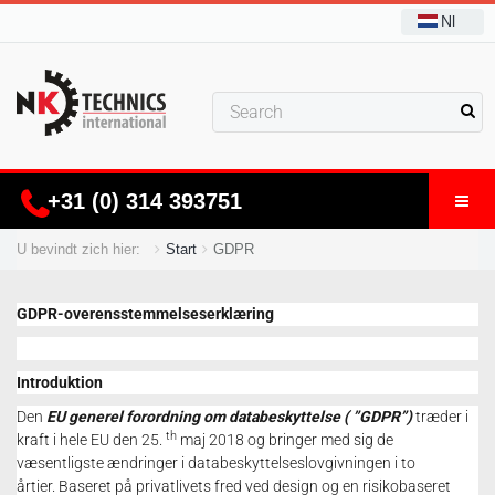
Nl
+31 (0) 314 393751
U bevindt zich hier:
Start
GDPR
GDPR-overensstemmelseserklæring
Introduktion
Den
EU generel forordning om databeskyttelse ( ”GDPR”)
træder i
th
kraft i hele EU den 25.
maj 2018 og bringer med sig de
væsentligste ændringer i databeskyttelseslovgivningen i to
årtier.
Baseret på privatlivets fred ved design og en risikobaseret