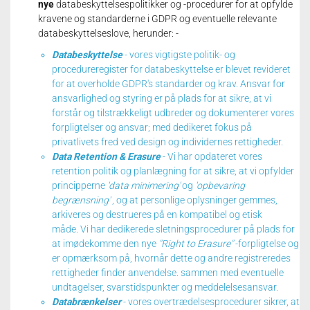
nye
databeskyttelsespolitikker og -procedurer for at opfylde
kravene og standarderne i GDPR og eventuelle relevante
databeskyttelseslove, herunder: -
Databeskyttelse
- vores vigtigste politik- og
procedureregister for databeskyttelse er blevet revideret
for at overholde GDPR's standarder og krav.
Ansvar for
ansvarlighed og styring er på plads for at sikre, at vi
forstår og tilstrækkeligt udbreder og dokumenterer vores
forpligtelser og ansvar;
med dedikeret fokus på
privatlivets fred ved design og individernes rettigheder.
Data Retention & Erasure
- Vi har opdateret vores
retention politik og planlægning for at sikre, at vi opfylder
principperne
'data minimering'
og
'opbevaring
begrænsning'
, og at personlige oplysninger gemmes,
arkiveres og destrueres på en kompatibel og etisk
måde.
Vi har dedikerede sletningsprocedurer på plads for
at imødekomme den nye
"Right to Erasure"
-forpligtelse og
er opmærksom på, hvornår dette og andre registreredes
rettigheder finder anvendelse.
sammen med eventuelle
undtagelser, svarstidspunkter og meddelelsesansvar.
Databrænkelser
- vores overtrædelsesprocedurer sikrer, at