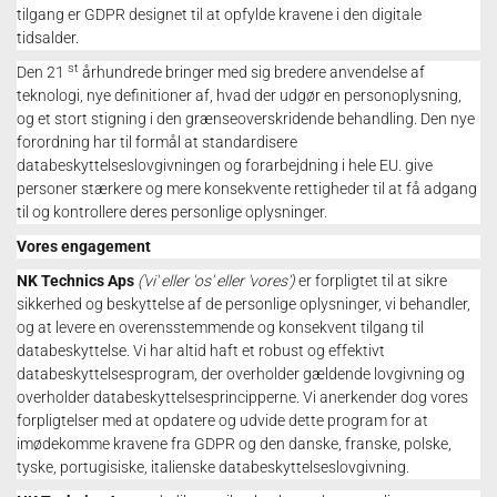
tilgang er GDPR designet til at opfylde kravene i den digitale
tidsalder.
st
Den 21
århundrede bringer med sig bredere anvendelse af
teknologi, nye definitioner af, hvad der udgør en personoplysning,
og et stort stigning i den grænseoverskridende behandling.
Den nye
forordning har til formål at standardisere
databeskyttelseslovgivningen og forarbejdning i hele EU.
give
personer stærkere og mere konsekvente rettigheder til at få adgang
til og kontrollere deres personlige oplysninger.
Vores engagement
NK Technics Aps
('vi' eller 'os' eller 'vores')
er forpligtet til at sikre
sikkerhed og beskyttelse af de personlige oplysninger, vi behandler,
og at levere en overensstemmende og konsekvent tilgang til
databeskyttelse.
Vi har altid haft et robust og effektivt
databeskyttelsesprogram, der overholder gældende lovgivning og
overholder databeskyttelsesprincipperne.
Vi anerkender dog vores
forpligtelser med at opdatere og udvide dette program for at
imødekomme kravene fra GDPR og den danske, franske, polske,
tyske, portugisiske, italienske databeskyttelseslovgivning.