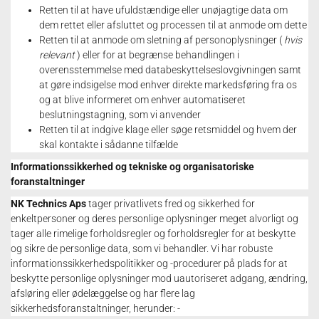
Retten til at have ufuldstændige eller unøjagtige data om
dem rettet eller afsluttet og processen til at anmode om dette
Retten til at anmode om sletning af personoplysninger (
hvis
relevant
) eller for at begrænse behandlingen i
overensstemmelse med databeskyttelseslovgivningen samt
at gøre indsigelse mod enhver direkte markedsføring fra os
og at blive informeret om enhver automatiseret
beslutningstagning, som vi anvender
Retten til at indgive klage eller søge retsmiddel og hvem der
skal kontakte i sådanne tilfælde
Informationssikkerhed og tekniske og organisatoriske
foranstaltninger
NK Technics Aps
tager privatlivets fred og sikkerhed for
enkeltpersoner og deres personlige oplysninger meget alvorligt og
tager alle rimelige forholdsregler og forholdsregler for at beskytte
og sikre de personlige data, som vi behandler.
Vi har robuste
informationssikkerhedspolitikker og -procedurer på plads for at
beskytte personlige oplysninger mod uautoriseret adgang, ændring,
afsløring eller ødelæggelse og har flere lag
sikkerhedsforanstaltninger, herunder: -