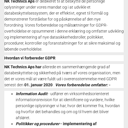
NK Technics Aps
er dedikeret til at beskytte de personlige
oplysninger under vores mandat og i at udvikle et
databeskyttelsessystem, der er effektivt, egnet til formål og
demonstrerer forståelse for og påskønnelse af den nye
forordning.
Vores forberedelse og målsætninger for GDPR-
overholdelse er opsummeret i denne erklæring og omfatter udvikling
og implementering af nye datasikkerhedsroller, politikker,
procedurer, kontroller og foranstaltninger for at sikre maksimal og
løbende overholdelse.
Hvordan vi forbereder GDPR
NK Technics Aps
har
allerede en sammenhængende grad af
databeskyttelse og sikkerhed på tværs af vores organisation, men
det er vores mål at være fuldt ud i overensstemmelse med GDPR
senest den
01. januar 2020
.
Vores forberedelse omfatter: -
Information Audit
- udfører en virksomhedsorienteret
informationsrevision for at identificere og vurdere, hvilke
personlige oplysninger vi har, hvor det kommer fra, hvordan
og hvorfor det behandles og om og til hvem det bliver
afsløret.
Politikker og procedurer
- implementering af