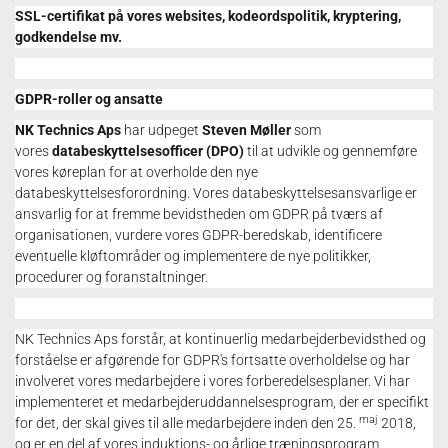
SSL-certifikat på vores websites, kodeordspolitik, kryptering,
godkendelse mv.
GDPR-roller og ansatte
NK Technics Aps
har udpeget
Steven Møller
som
vores
databeskyttelsesofficer (DPO)
til at udvikle og gennemføre
vores køreplan for at overholde den nye
databeskyttelsesforordning.
Vores databeskyttelsesansvarlige er
ansvarlig for at fremme bevidstheden om GDPR på tværs af
organisationen, vurdere vores GDPR-beredskab, identificere
eventuelle kløftområder og implementere de nye politikker,
procedurer og foranstaltninger.
NK Technics Aps forstår, at kontinuerlig medarbejderbevidsthed og
forståelse er afgørende for GDPR's fortsatte overholdelse og har
involveret vores medarbejdere i vores forberedelsesplaner.
Vi har
implementeret et medarbejderuddannelsesprogram, der er specifikt
maj
for det, der skal gives til alle medarbejdere inden den 25.
2018,
og er en del af vores induktions- og årlige træningsprogram.