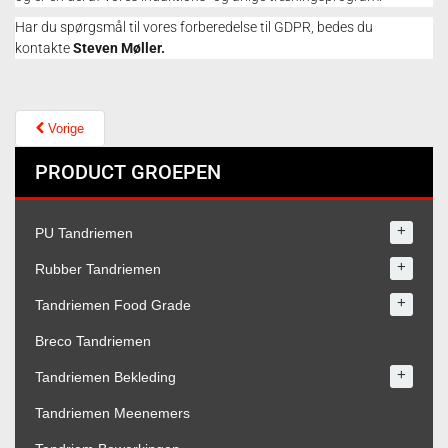
Har du spørgsmål til vores forberedelse til GDPR, bedes du
kontakte
Steven Møller.
Vorige
PRODUCT GROEPEN
+
PU Tandriemen
+
Rubber Tandriemen
+
Tandriemen Food Grade
Breco Tandriemen
+
Tandriemen Bekleding
Tandriemen Meenemers