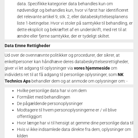
data.
Specifikke kategorier data behandles kun om
nødvendigt og behandles kun, hvor vi først har identificeret
det relevante artikel 9, stk. 2, eller databeskyttelsesplanens
liste 1-betingelse.
Hvor vi stoler på samtykke til behandling, er
dette eksplicit og bekræftet af en underskrift, med ret til at
ændre eller fjerne samtykke, der er tydeligt skiltet.
Data Emne Rettigheder
Ud over de ovennævnte politikker og procedurer, der sikrer, at
enkeltpersoner kan håndhæve deres databeskyttelsesrettigheder,
giver vi let adgang til oplysninger via
vores hjemmeside
om
individets ret til at få adgang til personlige oplysninger, som
NK
Technics Aps
behandler dem og at anmode om oplysninger om: -
Hvilke personlige data har vi om dem
Formålet med behandlingen
De pågældende personoplysninger
Modtagere til hvem personoplysningerne er / vil blive
offentliggjort
Hvor længe har vi til hensigt at gemme dine personlige data til
Hvis vi ikke indsamlede data direkte fra dem, oplysninger om
kilden