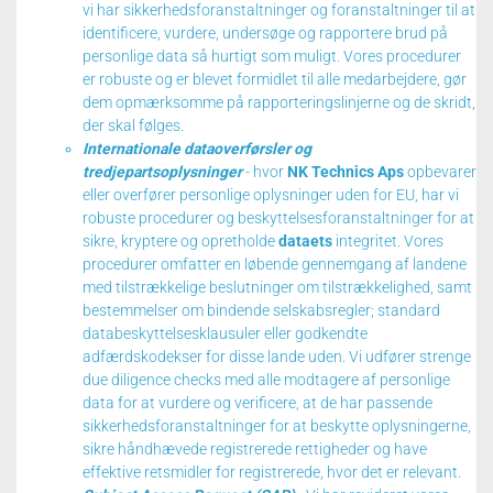
vi har sikkerhedsforanstaltninger og foranstaltninger til at
identificere, vurdere, undersøge og rapportere brud på
personlige data så hurtigt som muligt.
Vores procedurer
er robuste og er blevet formidlet til alle medarbejdere, gør
dem opmærksomme på rapporteringslinjerne og de skridt,
der skal følges.
Internationale dataoverførsler og
tredjepartsoplysninger
- hvor
NK Technics Aps
opbevarer
eller overfører personlige oplysninger uden for EU, har vi
robuste procedurer og beskyttelsesforanstaltninger for at
sikre, kryptere og opretholde
dataets
integritet.
Vores
procedurer omfatter en løbende gennemgang af landene
med tilstrækkelige beslutninger om tilstrækkelighed, samt
bestemmelser om bindende selskabsregler;
standard
databeskyttelsesklausuler eller godkendte
adfærdskodekser for disse lande uden.
Vi udfører strenge
due diligence checks med alle modtagere af personlige
data for at vurdere og verificere, at de har passende
sikkerhedsforanstaltninger for at beskytte oplysningerne,
sikre håndhævede registrerede rettigheder og have
effektive retsmidler for registrerede, hvor det er relevant.