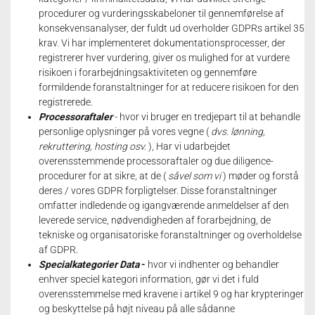
procedurer og vurderingsskabeloner til gennemførelse af
konsekvensanalyser, der fuldt ud overholder GDPRs artikel 35
krav.
Vi har implementeret dokumentationsprocesser, der
registrerer hver vurdering, giver os mulighed for at vurdere
risikoen i forarbejdningsaktiviteten og gennemføre
formildende foranstaltninger for at reducere risikoen for den
registrerede.
Processoraftaler
- hvor vi bruger en tredjepart til at behandle
personlige oplysninger på vores vegne (
dvs. lønning,
rekruttering, hosting osv.
), Har vi udarbejdet
overensstemmende processoraftaler og due diligence-
procedurer for at sikre, at de (
såvel som vi
) møder og forstå
deres / vores GDPR forpligtelser.
Disse foranstaltninger
omfatter indledende og igangværende anmeldelser af den
leverede service, nødvendigheden af forarbejdning, de
tekniske og organisatoriske foranstaltninger og overholdelse
af GDPR.
Specialkategorier Data
-
hvor vi indhenter og behandler
enhver speciel kategori information, gør vi det i fuld
overensstemmelse med kravene i artikel 9 og har krypteringer
og beskyttelse på højt niveau på alle sådanne