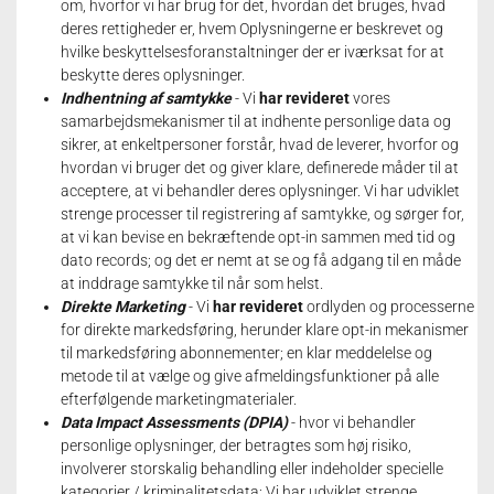
om, hvorfor vi har brug for det, hvordan det bruges, hvad
deres rettigheder er, hvem Oplysningerne er beskrevet og
hvilke beskyttelsesforanstaltninger der er iværksat for at
beskytte deres oplysninger.
Indhentning af samtykke
- Vi
har revideret
vores
samarbejdsmekanismer til at indhente personlige data og
sikrer, at enkeltpersoner forstår, hvad de leverer, hvorfor og
hvordan vi bruger det og giver klare, definerede måder til at
acceptere, at vi behandler deres oplysninger.
Vi har udviklet
strenge processer til registrering af samtykke, og sørger for,
at vi kan bevise en bekræftende opt-in sammen med tid og
dato records;
og det er nemt at se og få adgang til en måde
at inddrage samtykke til når som helst.
Direkte Marketing
- Vi
har revideret
ordlyden og processerne
for direkte markedsføring, herunder klare opt-in mekanismer
til markedsføring abonnementer;
en klar meddelelse og
metode til at vælge og give afmeldingsfunktioner på alle
efterfølgende marketingmaterialer.
Data Impact Assessments (DPIA)
- hvor vi behandler
personlige oplysninger, der betragtes som høj risiko,
involverer storskalig behandling eller indeholder specielle
kategorier / kriminalitetsdata;
Vi har udviklet strenge