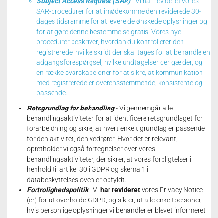
Subject Access Request (SAR)
- Vi har revideret vores
SAR-procedurer for at imødekomme den reviderede 30-
dages tidsramme for at levere de ønskede oplysninger og
for at gøre denne bestemmelse gratis.
Vores nye
procedurer beskriver, hvordan du kontrollerer den
registrerede, hvilke skridt der skal tages for at behandle en
adgangsforespørgsel, hvilke undtagelser der gælder, og
en række svarskabeloner for at sikre, at kommunikation
med registrerede er overensstemmende, konsistente og
passende.
Retsgrundlag for behandling
- Vi gennemgår alle
behandlingsaktiviteter for at identificere retsgrundlaget for
forarbejdning og sikre, at hvert enkelt grundlag er passende
for den aktivitet, den vedrører.
Hvor det er relevant,
opretholder vi også fortegnelser over vores
behandlingsaktiviteter, der sikrer, at vores forpligtelser i
henhold til artikel 30 i GDPR og skema 1 i
databeskyttelsesloven er opfyldt.
Fortrolighedspolitik
- Vi
har revideret
vores Privacy Notice
(er) for at overholde GDPR, og sikrer, at alle enkeltpersoner,
hvis personlige oplysninger vi behandler er blevet informeret