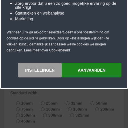
Zorg ervoor dat u een zo goed mogelijke ervaring op de
site krijgt
Tandriem T10, 150mm breed -
Statistieken en webanalyse
eindloos gelast
Marketing
Wanneer u "Ik ga akkoord" selecteert, geeft u ons toestemming om
Voorraad:
in stock
cookies op de site te gebruiken. Door op «Instellingen wijzigen» te
klikken, kunt u gemakkelijk aanpassen welke cookies we mogen
Artikelnummer:
150-T10
gebruiken. Lees meer over Cookiebeleid
PU tandriem T10
Breedte 150mm
INSTELLINGEN
AANVAARDEN
Materiaal: Polyurethaan
Kleur: wit
Standard width:
16mm
25mm
32mm
50mm
75mm
100mm
150mm
200mm
250mm
300mm
325mm
450mm