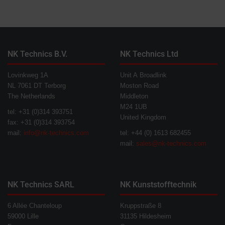
NK Technics B.V.
NK Technics Ltd
Lovinkweg 1A
Unit A Broadlink
NL 7061 DT Terborg
Moston Road
The Netherlands
Middleton
M24 1UB
tel: +31 (0)314 393751
United Kingdom
fax: +31 (0)314 393754
mail:
info@nk-technics.com
tel: +44 (0) 1613 682455
mail:
sales@nk-technics.com
NK Technics SARL
NK Kunststofftechnik
6 Allée Chanteloup
Kruppstraße 8
59000 Lille
31135 Hildesheim