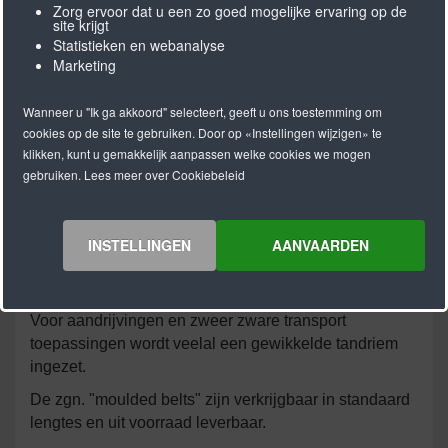
Zorg ervoor dat u een zo goed mogelijke ervaring op de
Gelaste Verbinding
site krijgt
Statistieken en webanalyse
Standaard worden de PU tandriemen eindloos
Marketing
gemaakt d.m.v. een vingerlas.
Deze las heeft weliswaar ca. 50% van de sterkte van
Wanneer u "Ik ga akkoord" selecteert, geeft u ons toestemming om
cookies op de site te gebruiken. Door op «Instellingen wijzigen» te
een gewikkelde (flex/moulded) tandriem, echter voor
klikken, kunt u gemakkelijk aanpassen welke cookies we mogen
de meest gangbare transporttoepassingen is dit ruim
gebruiken. Lees meer over Cookiebeleid
voldoende.
INSTELLINGEN
AANVAARDEN
Gewikkeld/Flex
Voor aandrijvingen en zweer zware transport
toepassingen wordt veelal een gewikkelde tandriem
ingezet.
De zgn. "moulded belts" zijn verkrijgbaar in standaard
lengtes en uit voorraad leverbaar.