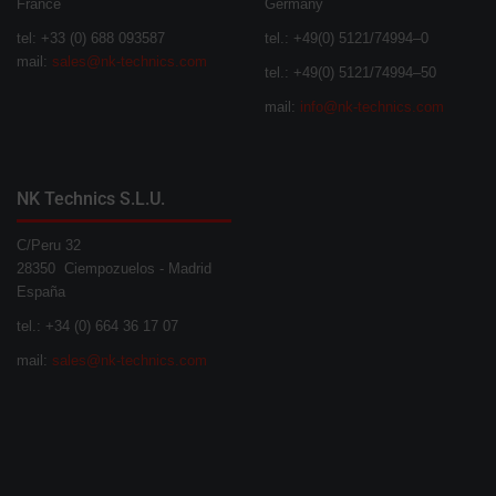
France
Germany
tel: +33 (0) 688 093587
tel.: +49(0) 5121/74994–0
mail:
sales@nk-technics.com
tel.: +49(0) 5121/74994–50
mail:
info@nk-technics.com
NK Technics S.L.U.
C/Peru 32
28350 Ciempozuelos - Madrid
España
tel.: +34 (0) 664 36 17 07
mail:
sales@nk-technics.com