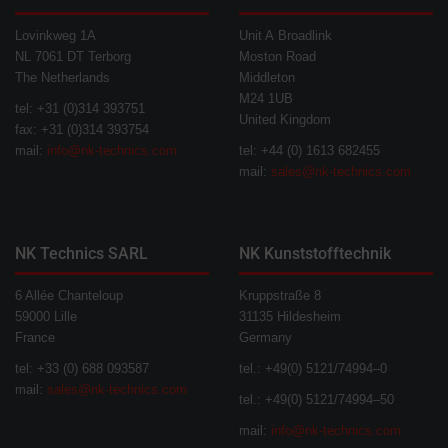
Lovinkweg 1A
Unit A Broadlink
NL 7061 DT Terborg
Moston Road
The Netherlands
Middleton
M24 1UB
tel: +31 (0)314 393751
United Kingdom
fax: +31 (0)314 393754
mail:
info@nk-technics.com
tel: +44 (0) 1613 682455
mail:
sales@nk-technics.com
NK Technics SARL
NK Kunststofftechnik
6 Allée Chanteloup
Kruppstraße 8
59000 Lille
31135 Hildesheim
France
Germany
tel: +33 (0) 688 093587
tel.: +49(0) 5121/74994–0
mail:
sales@nk-technics.com
tel.: +49(0) 5121/74994–50
mail:
info@nk-technics.com