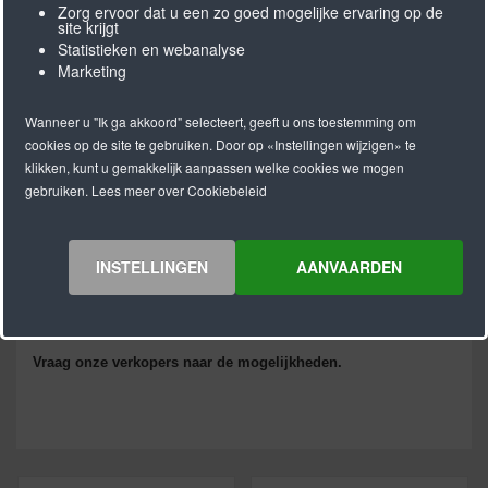
van ons tandriemen en tandriemschijven assortiment.
Zorg ervoor dat u een zo goed mogelijke ervaring op de
site krijgt
Hieronder een greep uit het standaard assortiment:
Statistieken en webanalyse
Marketing
Klemplaten
Spanplaten
Wanneer u "Ik ga akkoord" selecteert, geeft u ons toestemming om
Spanrollen
cookies op de site te gebruiken. Door op «Instellingen wijzigen» te
Spanbussen
klikken, kunt u gemakkelijk aanpassen welke cookies we mogen
Meenemer verbinders
gebruiken. Lees meer over Cookiebeleid
Tandriemondersteuning
Naast de standaard komponenten zijn wij in staat om
INSTELLINGEN
AANVAARDEN
bovengenoemde producten geheel naar uw wens te producren, bv
een andere materiaal keuze, een afwijkende maatvoering of een
ander tandtype etc, etc ,etc.
Vraag onze verkopers naar de mogelijkheden.