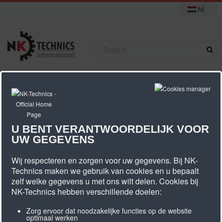
Nl
+31 (0) 314 393751
U bevindt zich hier:
Start
Componenten
U BENT VERANTWOORDELIJK VOOR
UW GEGEVENS
Componenten
Wij respecteren en zorgen voor uw gegevens. Bij NK-
Technics maken we gebruik van cookies en u bepaalt
zelf welke gegevens u met ons wilt delen. Cookies bij
NK Technics levert meer dan enkel tandriemen en
NK-Technics hebben verschillende doelen:
tandriemschijven.
Zorg ervoor dat noodzakelijke functies op de website
Vanuit voorraad leveren wij de nodige producten ter ondersteuning
optimaal werken