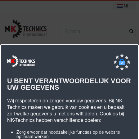
Nl
+31 (0) 314 393751
U bevindt zich hier:
Start
PU TANDRIEM T10
PU Tandriem T10 eindloos gelast
U BENT VERANTWOORDELIJK VOOR
Tandriem T10, 75mm breed - eindloos gelast
UW GEGEVENS
Wij respecteren en zorgen voor uw gegevens. Bij NK-
Technics maken we gebruik van cookies en u bepaalt
zelf welke gegevens u met ons wilt delen. Cookies bij
NK-Technics hebben verschillende doelen:
Tandriem T10, 75mm breed -
Zorg ervoor dat noodzakelijke functies op de website
eindloos gelast
optimaal werken