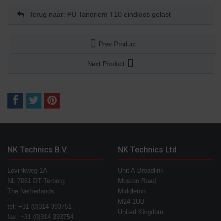
Terug naar: PU Tandriem T10 eindloos gelast
Prev Product
Next Product
NK Technics B.V.
NK Technics Ltd
Lovinkweg 1A
Unit A Broadlink
NL 7061 DT Terborg
Moston Road
The Netherlands
Middleton
M24 1UB
tel: +31 (0)314 393751
United Kingdom
fax: +31 (0)314 393754