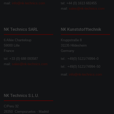
mail:
info@nk-technics.com
tel: +44 (0) 1613 682455
mail:
sales@nk-technics.com
NK Technics SARL
NK Kunststofftechnik
6 Allée Chanteloup
Kruppstraße 8
59000 Lille
31135 Hildesheim
France
Germany
tel: +33 (0) 688 093587
tel.: +49(0) 5121/74994–0
mail:
sales@nk-technics.com
tel.: +49(0) 5121/74994–50
mail:
info@nk-technics.com
NK Technics S.L.U.
C/Peru 32
28350 Ciempozuelos - Madrid