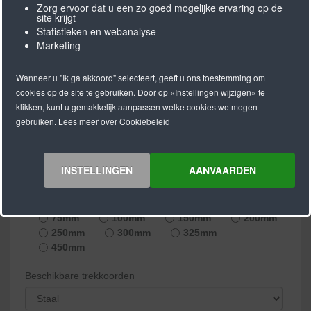
Zorg ervoor dat u een zo goed mogelijke ervaring op de
site krijgt
Statistieken en webanalyse
Voorraad:
in stock
Marketing
Artikelnummer:
75-T10
Wanneer u "Ik ga akkoord" selecteert, geeft u ons toestemming om
cookies op de site te gebruiken. Door op «Instellingen wijzigen» te
PU tandriem T10
klikken, kunt u gemakkelijk aanpassen welke cookies we mogen
Breedte 75mm
gebruiken. Lees meer over Cookiebeleid
Materiaal: Polyurethaan
Kleur: wit
INSTELLINGEN
AANVAARDEN
Standard width:
16mm
25mm
32mm
50mm
75mm
100mm
150mm
200mm
250mm
300mm
325mm
450mm
Beschikbare trekkoorden