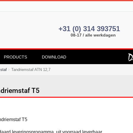
+31 (0) 314 393751
08-17 / alle werkdagen
PRODUCTS
DOWNLOAD
staf
Tandriemstaf ATN 12,7
driemstaf T5
aard leveringsprogamma, uit voorraad leverbaar.