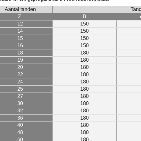
Aantal tanden
Tand
Z
B
12
150
14
150
15
150
16
150
18
180
19
180
20
180
22
180
24
180
25
180
27
180
30
180
32
180
36
180
40
180
48
180
60
180