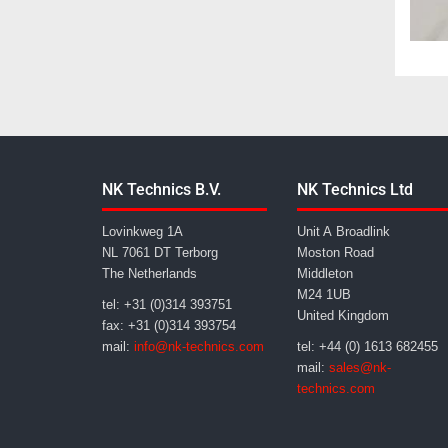
NK Technics B.V.
NK Technics Ltd
Lovinkweg 1A
Unit A Broadlink
NL 7061 DT Terborg
Moston Road
The Netherlands
Middleton
M24 1UB
tel: +31 (0)314 393751
United Kingdom
fax: +31 (0)314 393754
mail:
info@nk-technics.com
tel: +44 (0) 1613 682455
mail:
sales@nk-
technics.com