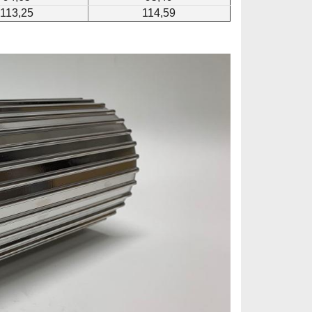
113,25
114,59