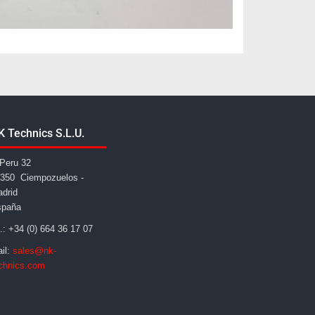
K Technics S.L.U.
Peru 32
350 Ciempozuelos -
drid
spaña
l.: +34 (0) 664 36 17 07
il:
sales@nk-
chnics.com