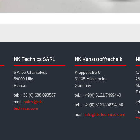
NK Technics SARL
NK Kunststofftechnik
N
6 Allée Chanteloup
Kruppstraße 8
C/
59000 Lille
31135 Hildesheim
28
France
Germany
Ma
E
tel: +33 (0) 688 093587
tel.: +49(0) 5121/74994–0
mail:
sales@nk-
te
tel.: +49(0) 5121/74994–50
technics.com
ma
mail:
info@nk-technics.com
te