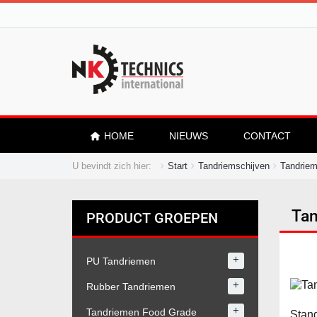
HOME
NIEUWS
CONTACT
U bevindt zich hier:
Start
Tandriemschijven
Tandriem
Tan
PRODUCT GROEPEN
+
PU Tandriemen
+
Rubber Tandriemen
+
Tandriemen Food Grade
Stand