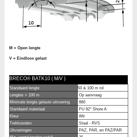
M = Open lengte
V = Eindloos gelast
BRECO® BATK10 ( M/V )
Standaard lengte
50 & 100 m rol
Lengtes > 100 m
Op aanvraag
Minimale lengte gelaste uitvoering
880
Standaard materiaal
PU 92° Shore A
Kleur
Wit
Trekkoorden
Staal - RVS
Uitvoeringen
PAZ, PAR, en PAZ/PAR