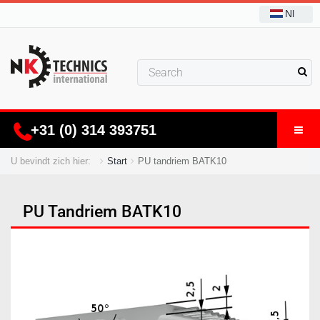
Nl
+31 (0) 314 393751
U bevindt zich hier:
Start
PU tandriem BATK10
PU Tandriem BATK10