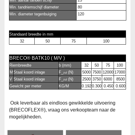
Min. aantal tanden schijf
25
Min. tandriemschijf diameter
80
Min. diameter tegenbuiging
120
Standaard breedte in mm
32
50
75
100
BRECO® BATK10 ( M/V )
Riembreedte
b (mm)
32
50
75
100
M
Staal koord inlage
F_
(N)
5000
7500
12000
17000
zul
V
Staal koord inlage
F_
(N)
2500
3750
6000
8500
zul
Gewicht per meter
KG/M
0.192
0.300
0.450
0.600
Ook leverbaar als eindloos gewikkelde uitvoering
(BRECOFLEX®), vraag ons verkoopteam naar de
mogelijkheden.