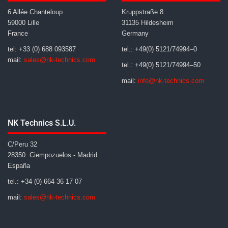
6 Allée Chanteloup
Kruppstraße 8
59000 Lille
31135 Hildesheim
France
Germany
tel: +33 (0) 688 093587
tel.: +49(0) 5121/74994–0
mail:
sales@nk-technics.com
tel.: +49(0) 5121/74994–50
mail:
info@nk-technics.com
NK Technics S.L.U.
C/Peru 32
28350 Ciempozuelos - Madrid
España
tel.: +34 (0) 664 36 17 07
mail:
sales@nk-technics.com