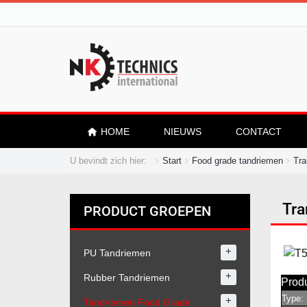
HOME
NIEUWS
CONTACT
U bevindt zich hier:
Start
Food grade tandriemen
Tra
Tra
PRODUCT GROEPEN
+
PU Tandriemen
+
Rubber Tandriemen
Prod
Type:
+
Tandriemen Food Grade