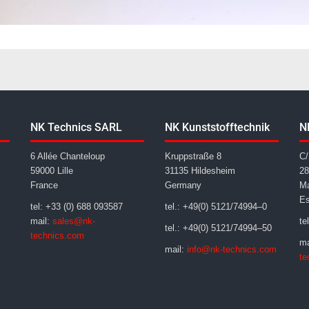
NK Technics SARL
NK Kunststofftechnik
N
6 Allée Chanteloup
Kruppstraße 8
C/
59000 Lille
31135 Hildesheim
28
France
Germany
Ma
E
tel: +33 (0) 688 093587
tel.: +49(0) 5121/74994–0
mail:
sales@nk-
te
tel.: +49(0) 5121/74994–50
technics.com
ma
mail:
info@nk-technics.com
te