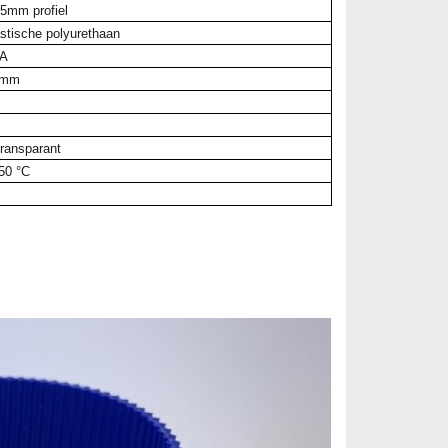
,5mm profiel
tische polyurethaan
 A
3mm
m
ransparant
50 °C