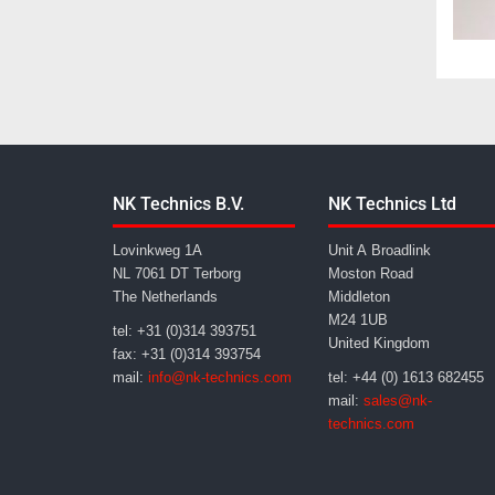
NK Technics B.V.
NK Technics Ltd
Lovinkweg 1A
Unit A Broadlink
NL 7061 DT Terborg
Moston Road
The Netherlands
Middleton
M24 1UB
tel: +31 (0)314 393751
United Kingdom
fax: +31 (0)314 393754
mail:
info@nk-technics.com
tel: +44 (0) 1613 682455
mail:
sales@nk-
technics.com