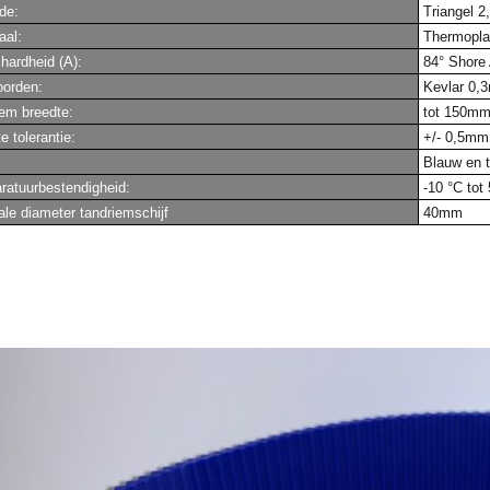
jde:
Triangel 2
aal:
Thermoplas
hardheid (A):
84° Shore
oorden:
Kevlar 0,
em breedte:
tot 150m
e tolerantie:
+/- 0,5mm
Blauw en t
aratuurbestendigheid:
-10 °C tot 
le diameter tandriemschijf
40mm