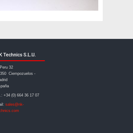
K Technics S.L.U.
Peru 32
350 Ciempozuelos -
drid
spaña
l.: +34 (0) 664 36 17 07
il:
sales@nk-
chnics.com