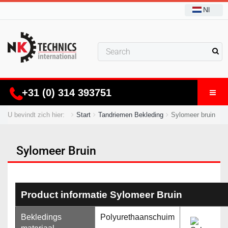
Nl
+31 (0) 314 393751
U bevindt zich hier:
Start
Tandriemen Bekleding
Sylomeer bruin
Sylomeer Bruin
Product informatie Sylomeer Bruin
Bekledings
Polyurethaanschuim