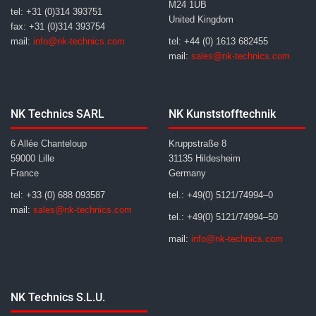
M24 1UB
tel: +31 (0)314 393751
United Kingdom
fax: +31 (0)314 393754
mail:
info@nk-technics.com
tel: +44 (0) 1613 682455
mail:
sales@nk-technics.com
NK Technics SARL
NK Kunststofftechnik
6 Allée Chanteloup
Kruppstraße 8
59000 Lille
31135 Hildesheim
France
Germany
tel: +33 (0) 688 093587
tel.: +49(0) 5121/74994–0
mail:
sales@nk-technics.com
tel.: +49(0) 5121/74994–50
mail:
info@nk-technics.com
NK Technics S.L.U.