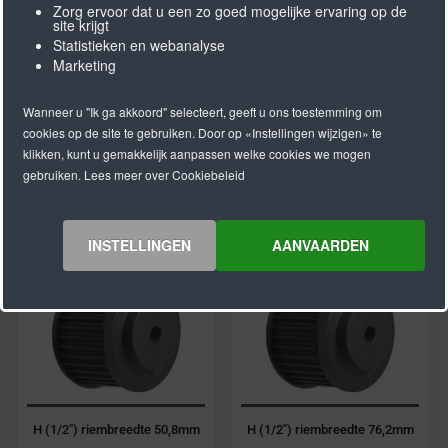
Zorg ervoor dat u een zo goed mogelijke ervaring op de
site krijgt
Statistieken en webanalyse
Marketing
Wanneer u "Ik ga akkoord" selecteert, geeft u ons toestemming om
cookies op de site te gebruiken. Door op «Instellingen wijzigen» te
klikken, kunt u gemakkelijk aanpassen welke cookies we mogen
H (1/2") riembreedte 25,4mm
H (1/2") riembreedte 38,1mm
gebruiken. Lees meer over Cookiebeleid
INSTELLINGEN
AANVAARDEN
H (1/2") riembreedte 50,8mm
H (1/2") riembreedte 76,2mm