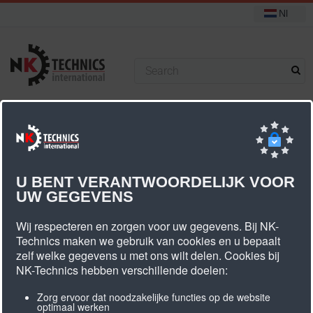
Nl
+31 (0) 314 393751
U bevindt zich hier:
Start
Standaard tandriemschijven
H tandriemschijven
U BENT VERANTWOORDELIJK VOOR
UW GEGEVENS
H Tandriemschijven
Wij respecteren en zorgen voor uw gegevens. Bij NK-
Technics maken we gebruik van cookies en u bepaalt
zelf welke gegevens u met ons wilt delen. Cookies bij
NK-Technics hebben verschillende doelen:
Zorg ervoor dat noodzakelijke functies op de website
optimaal werken