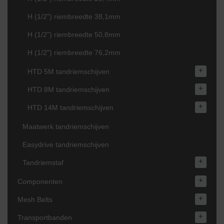
H (1/2") riembreedte 38,1mm
H (1/2") riembreedte 50,8mm
H (1/2") riembreedte 76,2mm
+
HTD 5M tandriemschijven
+
HTD 8M tandriemschijven
+
HTD 14M tandriemschijven
Maatwerk tandriemschijven
Easydrive tandriemschijven
+
Tandriemstaf
+
Componenten
+
Mesh Belts
+
Transportbanden