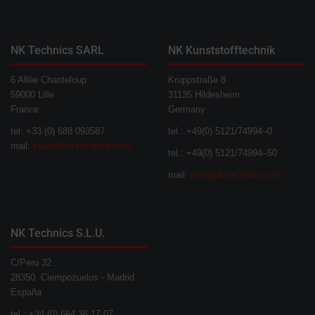
NK Technics SARL
NK Kunststofftechnik
6 Allée Chanteloup
Kruppstraße 8
59000 Lille
31135 Hildesheim
France
Germany
tel: +33 (0) 688 093587
tel.: +49(0) 5121/74994–0
mail:
sales@nk-technics.com
tel.: +49(0) 5121/74994–50
mail:
info@nk-technics.com
NK Technics S.L.U.
C/Peru 32
28350 Ciempozuelos - Madrid
España
tel.: +34 (0) 664 36 17 07