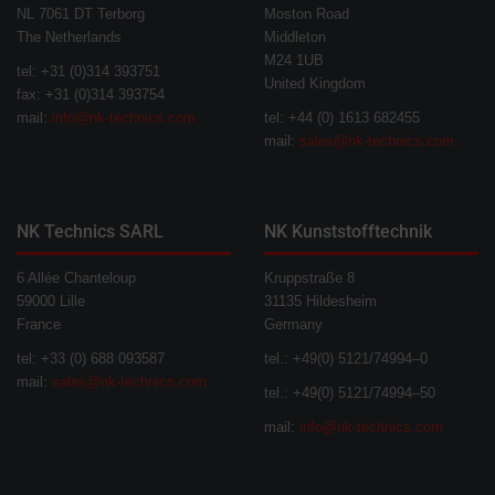
NL 7061 DT Terborg
Moston Road
The Netherlands
Middleton
M24 1UB
tel: +31 (0)314 393751
United Kingdom
fax: +31 (0)314 393754
mail:
info@nk-technics.com
tel: +44 (0) 1613 682455
mail:
sales@nk-technics.com
NK Technics SARL
NK Kunststofftechnik
6 Allée Chanteloup
Kruppstraße 8
59000 Lille
31135 Hildesheim
France
Germany
tel: +33 (0) 688 093587
tel.: +49(0) 5121/74994–0
mail:
sales@nk-technics.com
tel.: +49(0) 5121/74994–50
mail:
info@nk-technics.com