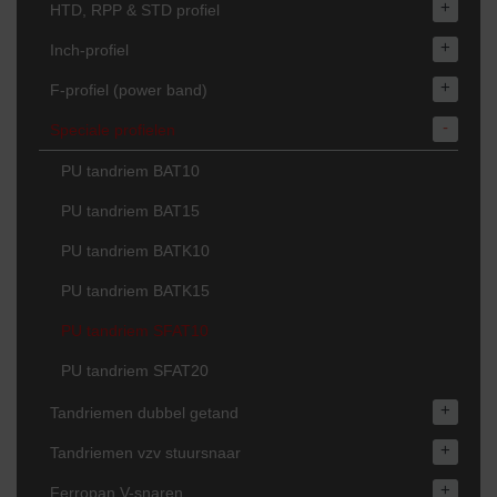
+
HTD, RPP & STD profiel
+
Inch-profiel
+
F-profiel (power band)
-
Speciale profielen
PU tandriem BAT10
PU tandriem BAT15
PU tandriem BATK10
PU tandriem BATK15
PU tandriem SFAT10
PU tandriem SFAT20
+
Tandriemen dubbel getand
+
Tandriemen vzv stuursnaar
+
Ferropan V-snaren