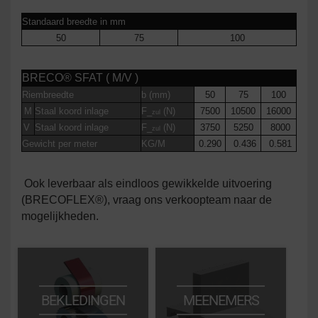
Standaard breedte in mm
50
75
100
BRECO® SFAT ( M/V )
Riembreedte
b (mm)
50
75
100
M
Staal koord inlage
F_
(N)
7500
10500
16000
zul
V
Staal koord inlage
F_
(N)
3750
5250
8000
zul
Gewicht per meter
KG/M
0.290
0.436
0.581
Ook leverbaar als eindloos gewikkelde uitvoering
(BRECOFLEX®), vraag ons verkoopteam naar de
mogelijkheden.
BEKLEDINGEN
MEENEMERS