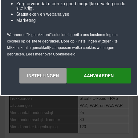
Zorg ervoor dat u een zo goed mogelijke ervaring op de
site krijgt
Statistieken en webanalyse
Marketing
M = Open lengte
Wanneer u "Ik ga akkoord" selecteert, geeft u ons toestemming om
cookies op de site te gebruiken. Door op «Instellingen wijzigen» te
V = Eindloos gelast
klikken, kunt u gemakkelijk aanpassen welke cookies we mogen
BRECO® SFAT10 ( M/V )
gebruiken. Lees meer over Cookiebeleid
Standaard lengte
50 & 100 m rol
Lengtes > 100 m
Op aanvraag
INSTELLINGEN
AANVAARDEN
Minimale lengte gelaste uitvoering
880
Standaard materiaal
PU 92° Shore A
Kleur
Wit
Trekkoorden
Staal - E-koord - RVS
Uitvoeringen
PAZ, PAR, en PAZ/PAR
Min. aantal tanden schijf
25
Min. tandriemschijf diameter
80
Min. diameter tegenbuiging
120