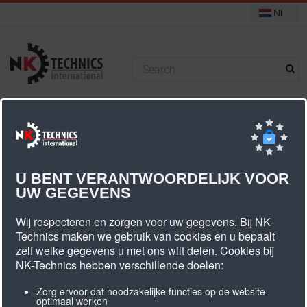
Nl
+31 (0) 314 393751
U bevindt zich hier:
Start
PU tandriem SFAT10
U BENT VERANTWOORDELIJK VOOR
UW GEGEVENS
PU Tandriem SFAT10
Wij respecteren en zorgen voor uw gegevens. Bij NK-
Technics maken we gebruik van cookies en u bepaalt
zelf welke gegevens u met ons wilt delen. Cookies bij
NK-Technics hebben verschillende doelen:
Zorg ervoor dat noodzakelijke functies op de website
optimaal werken