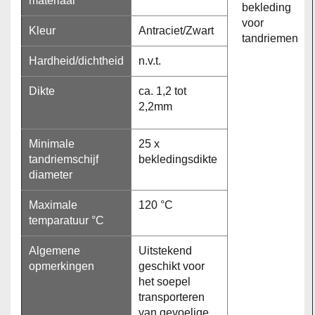
materiaal
Kleur
Antraciet/Zwart
Hardheid/dichtheid
n.v.t.
Dikte
ca. 1,2 tot
2,2mm
Minimale
25 x
tandriemschijf
bekledingsdikte
diameter
Maximale
120 °C
temparatuur °C
Algemene
Uitstekend
opmerkingen
geschikt voor
het soepel
transporteren
van gevoelige