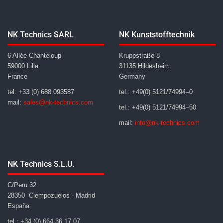
NK Technics SARL
NK Kunststofftechnik
6 Allée Chanteloup
Kruppstraße 8
59000 Lille
31135 Hildesheim
France
Germany
tel: +33 (0) 688 093587
tel.: +49(0) 5121/74994–0
mail:
sales@nk-technics.com
tel.: +49(0) 5121/74994–50
mail:
info@nk-technics.com
NK Technics S.L.U.
C/Peru 32
28350 Ciempozuelos - Madrid
España
tel.: +34 (0) 664 36 17 07