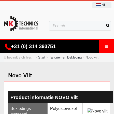
Nl
+31 (0) 314 393751
U bevindt zich hier:
Start
Tandriemen Bekleding
Novo vilt
Novo Vilt
Product informatie NOVO vilt
Bekledings
Polyestervezel