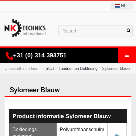
Nl
+31 (0) 314 393751
U bevindt zich hier:
Start
Tandriemen Bekleding
Sylomeer blauw
Sylomeer Blauw
Product informatie Sylomeer Blauw
Bekledings
Polyurethaanschuim