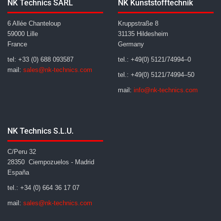
NK Technics SARL
NK Kunststofftechnik
6 Allée Chanteloup
Kruppstraße 8
59000 Lille
31135 Hildesheim
France
Germany
tel: +33 (0) 688 093587
tel.: +49(0) 5121/74994–0
mail:
sales@nk-technics.com
tel.: +49(0) 5121/74994–50
mail:
info@nk-technics.com
NK Technics S.L.U.
C/Peru 32
28350 Ciempozuelos - Madrid
España
tel.: +34 (0) 664 36 17 07
mail:
sales@nk-technics.com