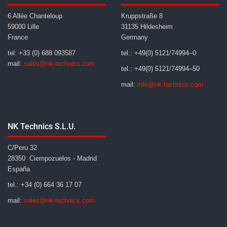
6 Allée Chanteloup
Kruppstraße 8
59000 Lille
31135 Hildesheim
France
Germany
tel: +33 (0) 688 093587
tel.: +49(0) 5121/74994–0
mail:
sales@nk-technics.com
tel.: +49(0) 5121/74994–50
mail:
info@nk-technics.com
NK Technics S.L.U.
C/Peru 32
28350 Ciempozuelos - Madrid
España
tel.: +34 (0) 664 36 17 07
mail:
sales@nk-technics.com