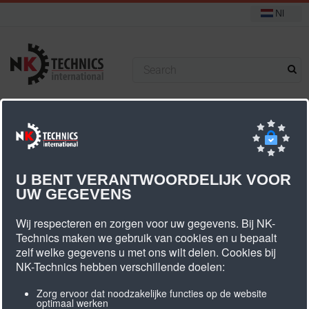
Nl
+31 (0) 314 393751
U bevindt zich hier:
Start
HTD8 M tandriemschijven
U BENT VERANTWOORDELIJK VOOR
UW GEGEVENS
8M Riembreedte 20mm
Wij respecteren en zorgen voor uw gegevens. Bij NK-
Technics maken we gebruik van cookies en u bepaalt
zelf welke gegevens u met ons wilt delen. Cookies bij
Aantal
Type
Mat.
Artikel
Diameter
Breed
NK-Technics hebben verschillende doelen:
tanden
omschrijving
dk
db
dn
dv
b1
Zorg ervoor dat noodzakelijke functies op de website
optimaal werken