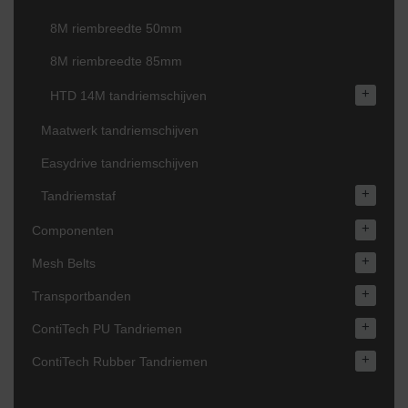
8M riembreedte 50mm
8M riembreedte 85mm
+
HTD 14M tandriemschijven
Maatwerk tandriemschijven
Easydrive tandriemschijven
+
Tandriemstaf
+
Componenten
+
Mesh Belts
+
Transportbanden
+
ContiTech PU Tandriemen
+
ContiTech Rubber Tandriemen