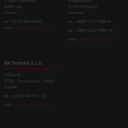
6 Allée Chanteloup
Kruppstraße 8
59000 Lille
31135 Hildesheim
France
Germany
tel: +33 (0) 688 093587
tel.: +49(0) 5121/74994–0
mail:
sales@nk-technics.com
tel.: +49(0) 5121/74994–50
mail:
info@nk-technics.com
NK Technics S.L.U.
C/Peru 32
28350 Ciempozuelos - Madrid
España
tel.: +34 (0) 664 36 17 07
mail:
sales@nk-technics.com