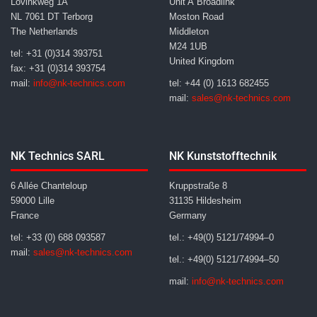
Lovinkweg 1A
Unit A Broadlink
NL 7061 DT Terborg
Moston Road
The Netherlands
Middleton
M24 1UB
tel: +31 (0)314 393751
United Kingdom
fax: +31 (0)314 393754
mail:
info@nk-technics.com
tel: +44 (0) 1613 682455
mail:
sales@nk-technics.com
NK Technics SARL
NK Kunststofftechnik
6 Allée Chanteloup
Kruppstraße 8
59000 Lille
31135 Hildesheim
France
Germany
tel: +33 (0) 688 093587
tel.: +49(0) 5121/74994–0
mail:
sales@nk-technics.com
tel.: +49(0) 5121/74994–50
mail:
info@nk-technics.com