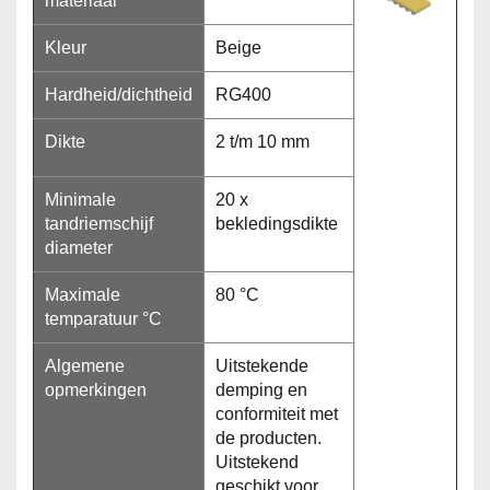
materiaal
Kleur
Beige
Hardheid/dichtheid
RG400
Dikte
2 t/m 10 mm
Minimale
20 x
tandriemschijf
bekledingsdikte
diameter
Maximale
80 °C
temparatuur °C
Algemene
Uitstekende
opmerkingen
demping en
conformiteit met
de producten.
Uitstekend
geschikt voor