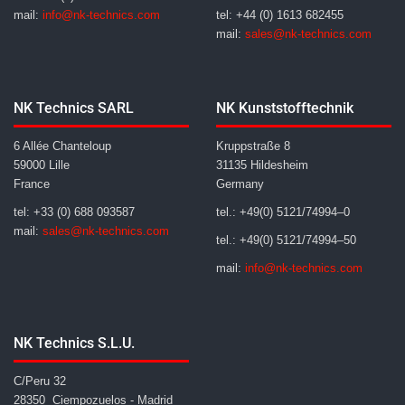
mail:
info@nk-technics.com
tel: +44 (0) 1613 682455
mail:
sales@nk-technics.com
NK Technics SARL
NK Kunststofftechnik
6 Allée Chanteloup
Kruppstraße 8
59000 Lille
31135 Hildesheim
France
Germany
tel: +33 (0) 688 093587
tel.: +49(0) 5121/74994–0
mail:
sales@nk-technics.com
tel.: +49(0) 5121/74994–50
mail:
info@nk-technics.com
NK Technics S.L.U.
C/Peru 32
28350 Ciempozuelos - Madrid