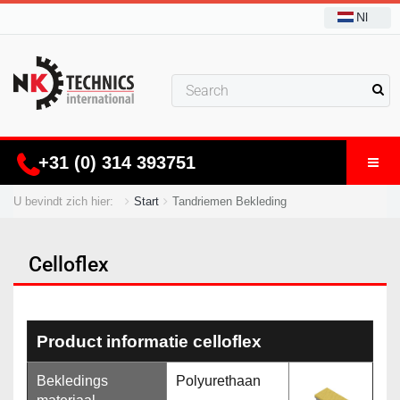
Nl
+31 (0) 314 393751
U bevindt zich hier:
Start
Tandriemen Bekleding
Celloflex
Product informatie celloflex
Bekledings
Polyurethaan