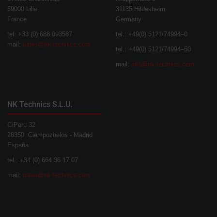
59000 Lille
31135 Hildesheim
France
Germany
tel: +33 (0) 688 093587
tel.: +49(0) 5121/74994–0
mail:
sales@nk-technics.com
tel.: +49(0) 5121/74994–50
mail:
info@nk-technics.com
NK Technics S.L.U.
C/Peru 32
28350 Ciempozuelos - Madrid
España
tel.: +34 (0) 664 36 17 07
mail:
sales@nk-technics.com