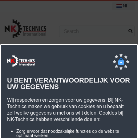
Nl
+31 (0) 314 393751
U bevindt zich hier:
Start
Klemplaten
Klemplaat AT3
U BENT VERANTWOORDELIJK VOOR
UW GEGEVENS
Klemplaat AT3
Wij respecteren en zorgen voor uw gegevens. Bij NK-
Technics maken we gebruik van cookies en u bepaalt
zelf welke gegevens u met ons wilt delen. Cookies bij
De standaard AT3 klemplaten zijn uit voorraad
NK-Technics hebben verschillende doelen:
leverbaar, ook is het mogelijk om AT3
klemplaten volgens uw specificatie/tekening te
Zorg ervoor dat noodzakelijke functies op de website
optimaal werken
produceren.