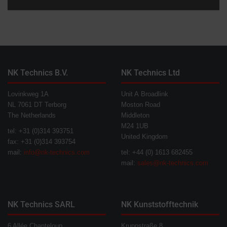
NK Technics B.V.
NK Technics Ltd
Lovinkweg 1A
Unit A Broadlink
NL 7061 DT Terborg
Moston Road
The Netherlands
Middleton
M24 1UB
tel: +31 (0)314 393751
United Kingdom
fax: +31 (0)314 393754
mail:
info@nk-technics.com
tel: +44 (0) 1613 682455
mail:
sales@nk-technics.com
NK Technics SARL
NK Kunststofftechnik
6 Allée Chanteloup
Kruppstraße 8