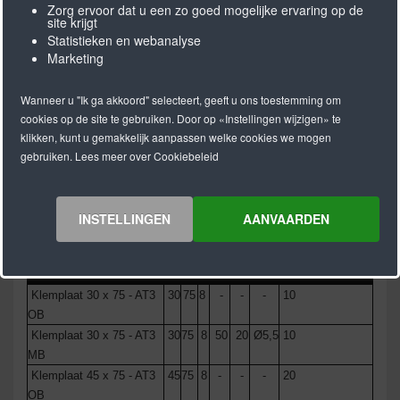
Zorg ervoor dat u een zo goed mogelijke ervaring op de
site krijgt
Vraag ons verkoopteam naar de mogelijkheden.
Statistieken en webanalyse
Stuur uw aanvraag naar
of
info@nk-technics.com
Marketing
maak gebruik van onze
pagina.
contact
Wanneer u "Ik ga akkoord" selecteert, geeft u ons toestemming om
cookies op de site te gebruiken. Door op «Instellingen wijzigen» te
Klemplaat AT3 enkelzijdig
klikken, kunt u gemakkelijk aanpassen welke cookies we mogen
gebruiken. Lees meer over Cookiebeleid
INSTELLINGEN
AANVAARDEN
Omschrijving
B
L
H
A
M
D
MAX.
riembreedte
Klemplaat 30 x 75 - AT3
30
75
8
-
-
-
10
OB
Klemplaat 30 x 75 - AT3
30
75
8
50
20
Ø5,5
10
MB
Klemplaat 45 x 75 - AT3
45
75
8
-
-
-
20
OB