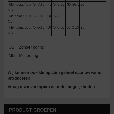
Klemplaat 45 x 75 - AT3
45
75
8
50
30
Ø5,5
20
MB
Klemplaat 60 x 75 - AT3
60
75
8
-
-
-
25
OB
Klemplaat 60 x 75 - AT3
60
75
8
50
38
Ø5,5
25
MB
OB = Zonder boring
MB = Met boring
Wij kunnen ook klemplaten geheel naar uw wens
produceren.
Vraag onze verkopers naar de mogelijkheden.
PRODUCT GROEPEN