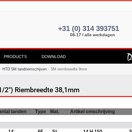
+31 (0) 314 393751
08-17 / alle werkdagen
PRODUCTS
DOWNLOAD
HTD 5M tandriemschijven
5M riembreedte 9mm
1/2") Riembreedte 38,1mm
ntal tanden
Type
Mat.
Artikel omschrijving
14
6F
St
14 H 150
5