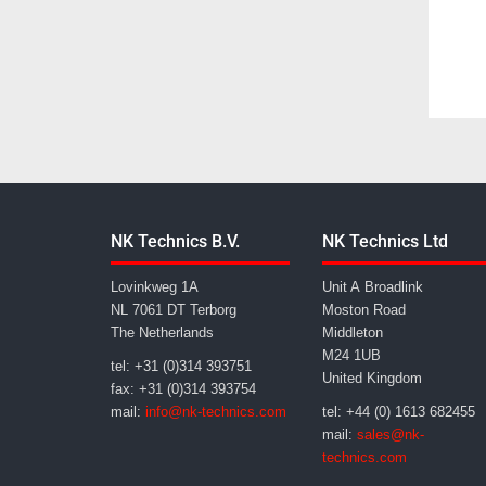
NK Technics B.V.
NK Technics Ltd
Lovinkweg 1A
Unit A Broadlink
NL 7061 DT Terborg
Moston Road
The Netherlands
Middleton
M24 1UB
tel: +31 (0)314 393751
United Kingdom
fax: +31 (0)314 393754
mail:
info@nk-technics.com
tel: +44 (0) 1613 682455
mail:
sales@nk-
technics.com