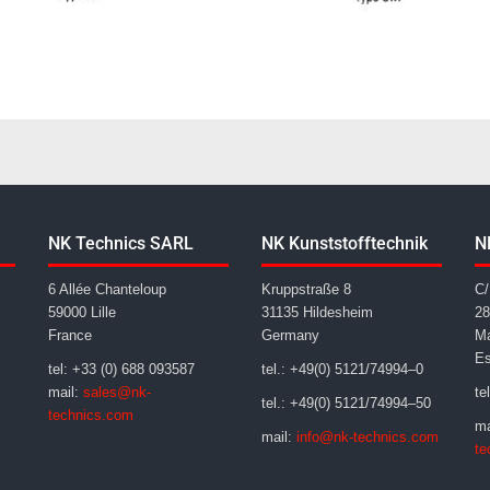
NK Technics SARL
NK Kunststofftechnik
N
6 Allée Chanteloup
Kruppstraße 8
C/
59000 Lille
31135 Hildesheim
28
France
Germany
Ma
E
tel: +33 (0) 688 093587
tel.: +49(0) 5121/74994–0
mail:
sales@nk-
te
tel.: +49(0) 5121/74994–50
technics.com
ma
mail:
info@nk-technics.com
te