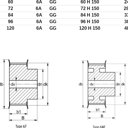
60
6A
GG
60 H 150
2
72
6A
GG
72 H 150
2
84
6A
GG
84 H 150
3
96
6A
GG
96 H 150
3
120
6A
GG
120 H 150
4