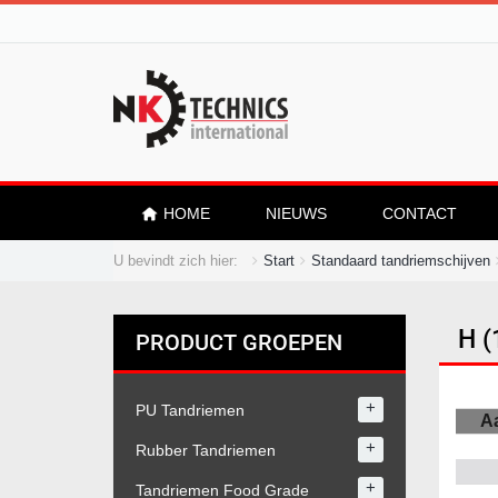
HOME
NIEUWS
CONTACT
U bevindt zich hier:
Start
Standaard tandriemschijven
H (
PRODUCT GROEPEN
+
PU Tandriemen
Aa
+
Rubber Tandriemen
+
Tandriemen Food Grade