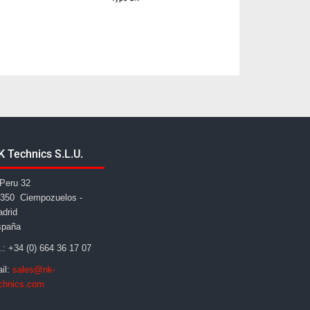
K Technics S.L.U.
Peru 32
350 Ciempozuelos -
drid
spaña
l.: +34 (0) 664 36 17 07
il:
sales@nk-
chnics.com