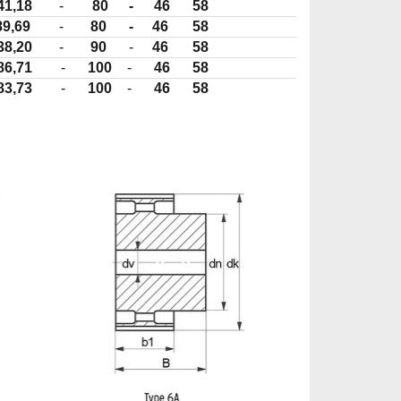
41,18
-
80
-
46
58
89,69
-
80
-
46
58
38,20
-
90
-
46
58
86,71
-
100
-
46
58
83,73
-
100
-
46
58