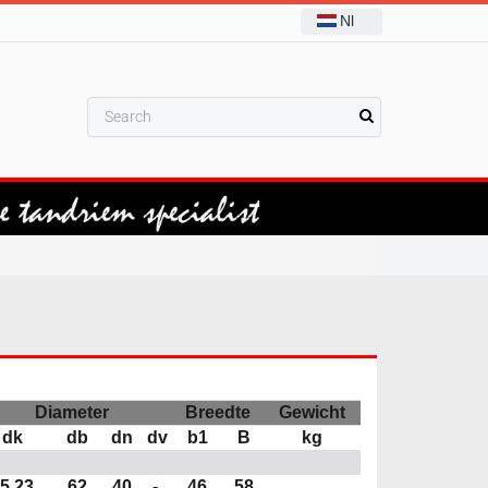
Nl
Diameter
Breedte
Gewicht
dk
db
dn
dv
b1
B
kg
5,23
62
40
-
46
58