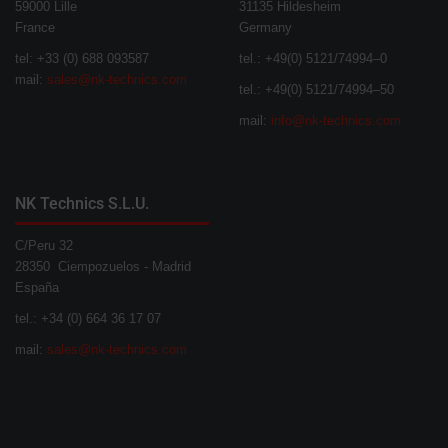
59000 Lille
31135 Hildesheim
France
Germany
tel: +33 (0) 688 093587
tel.: +49(0) 5121/74994–0
mail:
sales@nk-technics.com
tel.: +49(0) 5121/74994–50
mail:
info@nk-technics.com
NK Technics S.L.U.
C/Peru 32
28350 Ciempozuelos - Madrid
España
tel.: +34 (0) 664 36 17 07
mail:
sales@nk-technics.com