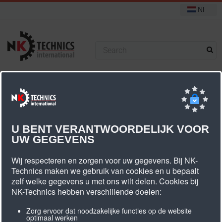
Nl
+31 (0) 314 393751
U bevindt zich hier:
Start
Food grade tandriemen
T10 Food grade
U BENT VERANTWOORDELIJK VOOR
UW GEGEVENS
T10 Food Grade
Wij respecteren en zorgen voor uw gegevens. Bij NK-
Technics maken we gebruik van cookies en u bepaalt
zelf welke gegevens u met ons wilt delen. Cookies bij
NK-Technics hebben verschillende doelen:
Zorg ervoor dat noodzakelijke functies op de website
optimaal werken