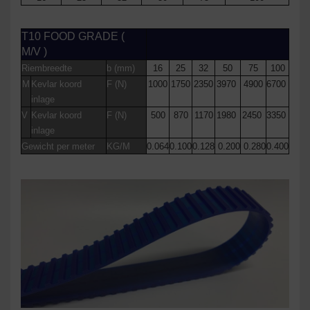
T10 FOOD GRADE (
M/V )
Riembreedte
b (mm)
16
25
32
50
75
100
M
Kevlar koord
F (N)
1000
1750
2350
3970
4900
6700
inlage
V
Kevlar koord
F (N)
500
870
1170
1980
2450
3350
inlage
Gewicht per meter
KG/M
0.064
0.100
0.128
0.200
0.280
0.400