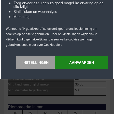
Zorg ervoor dat u een zo goed mogelijke ervaring op de
site krijgt
Statistieken en webanalyse
Marketing
M = Open lengte
V = Eindloos gelast
Wanneer u "Ik ga akkoord" selecteert, geeft u ons toestemming om
cookies op de site te gebruiken. Door op «Instellingen wijzigen» te
T10 FOOD GRADE ( M/V )
klikken, kunt u gemakkelijk aanpassen welke cookies we mogen
Standaard lengte
50 of 100 m rol
gebruiken. Lees meer over Cookiebeleid
Lengtes > 100 m
op aanvraag
Minimale lengte gelaste uitvoering
700 mm
Standaard materiaal
PU 85° Shore A
INSTELLINGEN
AANVAARDEN
Kleur
blauw
Trekkoorden
Kevlar, 0,6mm
Min. aantal tanden schijf
12
Min. tandriemschijf diameter
36,35
Min. diameter tegenbuiging
50
Riembreedte in mm
16
25
32
50
75
100