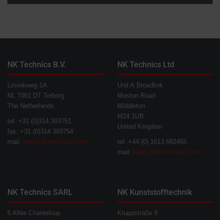
NK Technics B.V.
NK Technics Ltd
Lovinkweg 1A
Unit A Broadlink
NL 7061 DT Terborg
Moston Road
The Netherlands
Middleton
M24 1UB
tel: +31 (0)314 393751
United Kingdom
fax: +31 (0)314 393754
mail:
info@nk-technics.com
tel: +44 (0) 1613 682455
mail:
sales@nk-technics.com
NK Technics SARL
NK Kunststofftechnik
6 Allée Chanteloup
Kruppstraße 8