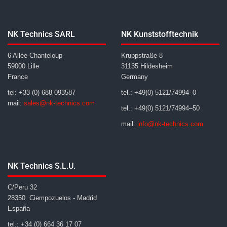
NK Technics SARL
NK Kunststofftechnik
6 Allée Chanteloup
Kruppstraße 8
59000 Lille
31135 Hildesheim
France
Germany
tel: +33 (0) 688 093587
tel.: +49(0) 5121/74994–0
mail:
sales@nk-technics.com
tel.: +49(0) 5121/74994–50
mail:
info@nk-technics.com
NK Technics S.L.U.
C/Peru 32
28350 Ciempozuelos - Madrid
España
tel.: +34 (0) 664 36 17 07