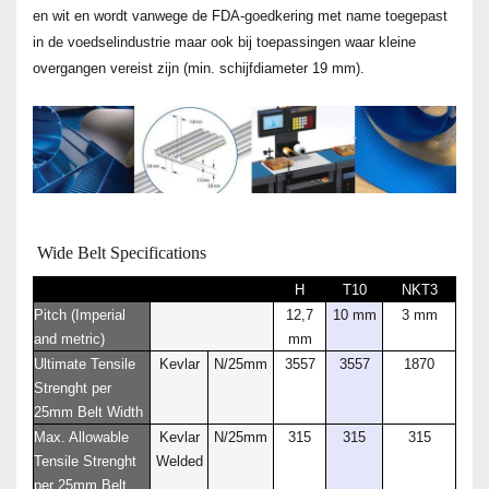
en wit en wordt vanwege de FDA-goedkering met name toegepast
in de voedselindustrie maar ook bij toepassingen waar kleine
overgangen vereist zijn (min. schijfdiameter 19 mm).
Wide Belt Specifications
H
T10
NKT3
Pitch (Imperial
12,7
10 mm
3 mm
and metric)
mm
Ultimate Tensile
Kevlar
N/25mm
3557
3557
1870
Strenght per
25mm Belt Width
Max. Allowable
Kevlar
N/25mm
315
315
315
Tensile Strenght
Welded
per 25mm Belt