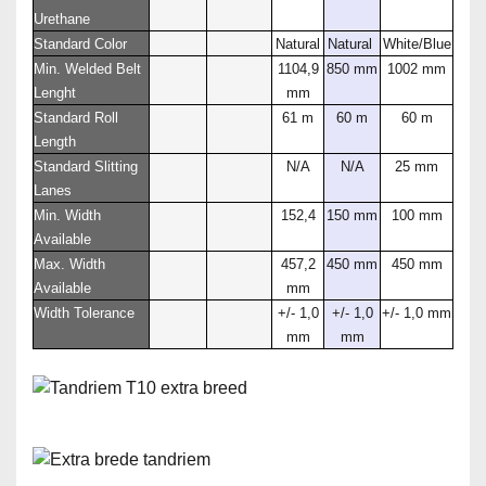
Urethane
Standard Color
Natural
Natural
White/Blue
Min. Welded Belt
1104,9
850 mm
1002 mm
Lenght
mm
Standard Roll
61 m
60 m
60 m
Length
Standard Slitting
N/A
N/A
25 mm
Lanes
Min. Width
152,4
150 mm
100 mm
Available
Max. Width
457,2
450 mm
450 mm
Available
mm
Width Tolerance
+/- 1,0
+/- 1,0
+/- 1,0 mm
mm
mm