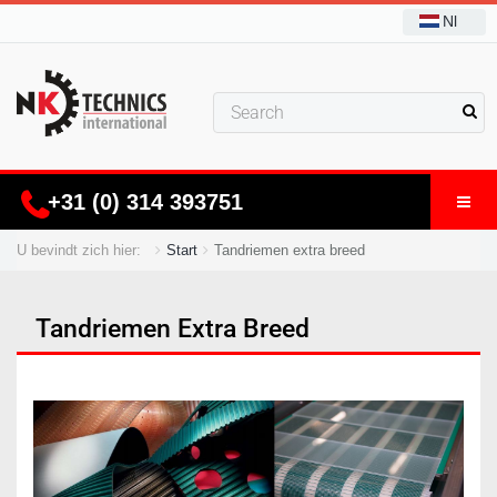
Nl
+31 (0) 314 393751
U bevindt zich hier:
Start
Tandriemen extra breed
Tandriemen Extra Breed