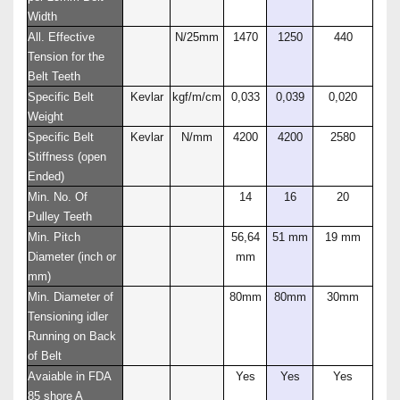
Width
All. Effective
N/25mm
1470
1250
440
Tension for the
Belt Teeth
Specific Belt
Kevlar
kgf/m/cm
0,033
0,039
0,020
Weight
Specific Belt
Kevlar
N/mm
4200
4200
2580
Stiffness (open
Ended)
Min. No. Of
14
16
20
Pulley Teeth
Min. Pitch
56,64
51 mm
19 mm
Diameter (inch or
mm
mm)
Min. Diameter of
80mm
80mm
30mm
Tensioning idler
Running on Back
of Belt
Avaiable in FDA
Yes
Yes
Yes
85 shore A