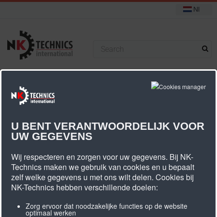
Nl
+31 (0) 314 393751
U bevindt zich hier:
Start
Food grade tandriemen
T3 Food grade
U BENT VERANTWOORDELIJK VOOR
UW GEGEVENS
T3 Food Grade
Wij respecteren en zorgen voor uw gegevens. Bij NK-
Technics maken we gebruik van cookies en u bepaalt
zelf welke gegevens u met ons wilt delen. Cookies bij
NK-Technics hebben verschillende doelen:
Zorg ervoor dat noodzakelijke functies op de website
optimaal werken