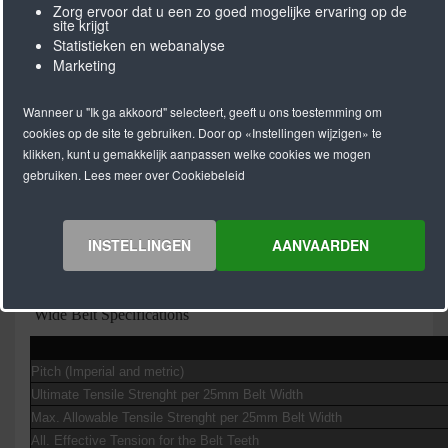
Zorg ervoor dat u een zo goed mogelijke ervaring op de
site krijgt
Statistieken en webanalyse
Marketing
Wanneer u "Ik ga akkoord" selecteert, geeft u ons toestemming om
cookies op de site te gebruiken. Door op «Instellingen wijzigen» te
klikken, kunt u gemakkelijk aanpassen welke cookies we mogen
De brede 3M tandriem (FG-T3) wordt geleverd in de
gebruiken. Lees meer over Cookiebeleid
blauwe kleur en wordt vanwege de FDA-goedkering
met name toegepast in de voedselindustrie maar ook
bij toepassingen waar kleine overgangen vereist zijn
INSTELLINGEN
AANVAARDEN
(min. schijfdiameter 19 mm).
Wide Belt Specifications
Pitch (Imperial and metric)
Ultimate Tensile Strenght per 25mm Belt Width
Max. Allowable Tensile Strenght per 25mm Belt Width
All. Effective Tension for the Belt Teeth