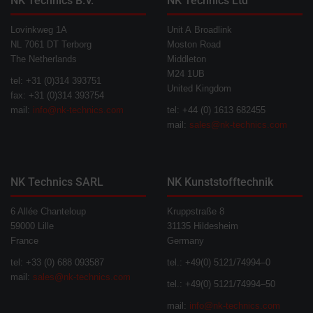
NK Technics B.V.
NK Technics Ltd
Lovinkweg 1A
Unit A Broadlink
NL 7061 DT Terborg
Moston Road
The Netherlands
Middleton
M24 1UB
tel: +31 (0)314 393751
United Kingdom
fax: +31 (0)314 393754
mail:
info@nk-technics.com
tel: +44 (0) 1613 682455
mail:
sales@nk-technics.com
NK Technics SARL
NK Kunststofftechnik
6 Allée Chanteloup
Kruppstraße 8
59000 Lille
31135 Hildesheim
France
Germany
tel: +33 (0) 688 093587
tel.: +49(0) 5121/74994–0
mail:
sales@nk-technics.com
tel.: +49(0) 5121/74994–50
mail:
info@nk-technics.com