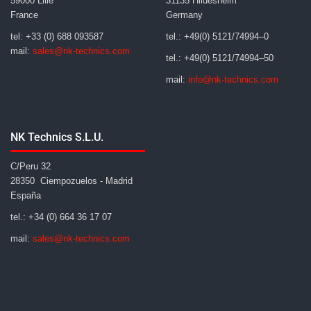
59000 Lille
31135 Hildesheim
France
Germany
tel: +33 (0) 688 093587
tel.: +49(0) 5121/74994–0
mail:
sales@nk-technics.com
tel.: +49(0) 5121/74994–50
mail:
info@nk-technics.com
NK Technics S.L.U.
C/Peru 32
28350 Ciempozuelos - Madrid
España
tel.: +34 (0) 664 36 17 07
mail:
sales@nk-technics.com