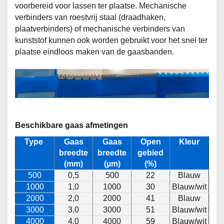
voorbereid voor lassen ter plaatse. Mechanische
verbinders van roestvrij staal (draadhaken,
plaatverbinders) of mechanische verbinders van
kunststof kunnen ook worden gebruikt voor het snel ter
plaatse eindloos maken van de gaasbanden.
Beschikbare gaas afmetingen
Type
Gaas
Gaas
Open
Kleur
breedte
breedte
gebied
(mm)
(µm)
(%)
500
0,5
500
22
Blauw
1000
1,0
1000
30
Blauw/wit
2000
2,0
2000
41
Blauw
3000
3,0
3000
51
Blauw/wit
4000
4,0
4000
59
Blauw/wit