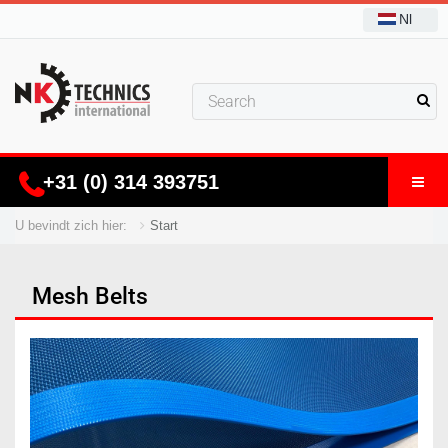
Nl
+31 (0) 314 393751
U bevindt zich hier:
Start
Mesh Belts