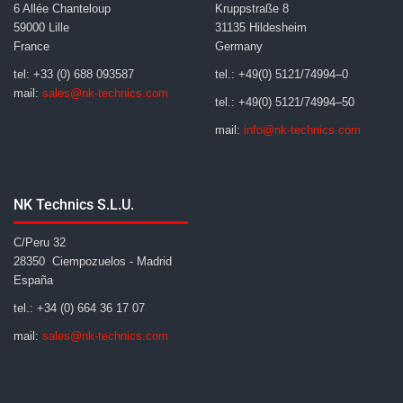
6 Allée Chanteloup
Kruppstraße 8
59000 Lille
31135 Hildesheim
France
Germany
tel: +33 (0) 688 093587
tel.: +49(0) 5121/74994–0
mail:
sales@nk-technics.com
tel.: +49(0) 5121/74994–50
mail:
info@nk-technics.com
NK Technics S.L.U.
C/Peru 32
28350 Ciempozuelos - Madrid
España
tel.: +34 (0) 664 36 17 07
mail:
sales@nk-technics.com