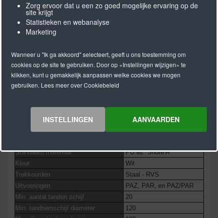
Zorg ervoor dat u een zo goed mogelijke ervaring op de
site krijgt
Statistieken en webanalyse
Marketing
Wanneer u "Ik ga akkoord" selecteert, geeft u ons toestemming om
cookies op de site te gebruiken. Door op «Instellingen wijzigen» te
M = Open lengte
klikken, kunt u gemakkelijk aanpassen welke cookies we mogen
gebruiken. Lees meer over Cookiebeleid
V = Eindloos gelast
BRECO® SFAT20 ( M/V )
INSTELLINGEN
AANVAARDEN
Standaard lengte
50 & 100 m rol
Lengtes > 100 m
Op aanvraag
Minimale lengte gelaste uitvoering
1500 mm
Standaard materiaal
PU 92° Shore A
Kleur
Wit
Trekkoorden
Staal - RVS
Uitvoeringen
PAZ, PAR, en PAZ/PAR
Min. aantal tanden schijf
20
Min. tandriemschijf diameter
120