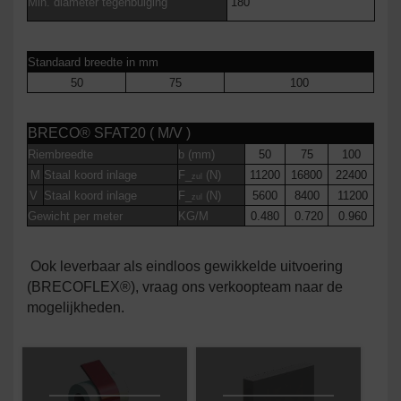
Min. diameter tegenbuiging
180
Standaard breedte in mm
50
75
100
BRECO® SFAT20 ( M/V )
Riembreedte
b (mm)
50
75
100
M
Staal koord inlage
F_
(N)
11200
16800
22400
zul
V
Staal koord inlage
F_
(N)
5600
8400
11200
zul
Gewicht per meter
KG/M
0.480
0.720
0.960
Ook leverbaar als eindloos gewikkelde uitvoering
(BRECOFLEX®), vraag ons verkoopteam naar de
mogelijkheden.