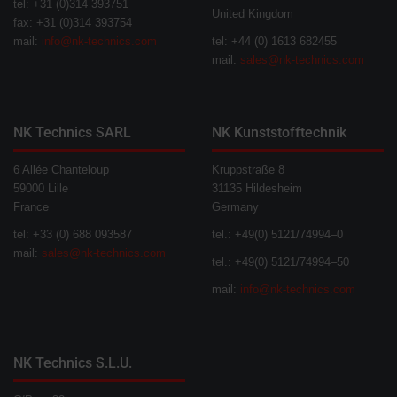
tel: +31 (0)314 393751
United Kingdom
fax: +31 (0)314 393754
mail:
info@nk-technics.com
tel: +44 (0) 1613 682455
mail:
sales@nk-technics.com
NK Technics SARL
NK Kunststofftechnik
6 Allée Chanteloup
Kruppstraße 8
59000 Lille
31135 Hildesheim
France
Germany
tel: +33 (0) 688 093587
tel.: +49(0) 5121/74994–0
mail:
sales@nk-technics.com
tel.: +49(0) 5121/74994–50
mail:
info@nk-technics.com
NK Technics S.L.U.