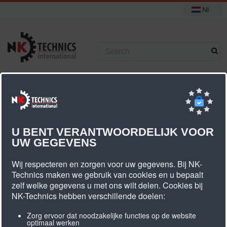
Nl
+31 (0) 314 393751
U bevindt zich hier:
Start
PU tandriem SFAT20
U BENT VERANTWOORDELIJK VOOR
UW GEGEVENS
PU Tandriem SFAT20
Wij respecteren en zorgen voor uw gegevens. Bij NK-
Technics maken we gebruik van cookies en u bepaalt
zelf welke gegevens u met ons wilt delen. Cookies bij
NK-Technics hebben verschillende doelen:
Zorg ervoor dat noodzakelijke functies op de website
optimaal werken