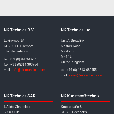
NK Technics B.V.
NK Technics Ltd
Lovinkweg 1A
Unit A Broadlink
NL 7061 DT Terborg
Moston Road
The Netherlands
Middleton
M24 1UB
tel: +31 (0)314 393751
United Kingdom
fax: +31 (0)314 393754
mail:
info@nk-technics.com
tel: +44 (0) 1613 682455
mail:
sales@nk-technics.com
NK Technics SARL
NK Kunststofftechnik
6 Allée Chanteloup
Kruppstraße 8
59000 Lille
31135 Hildesheim