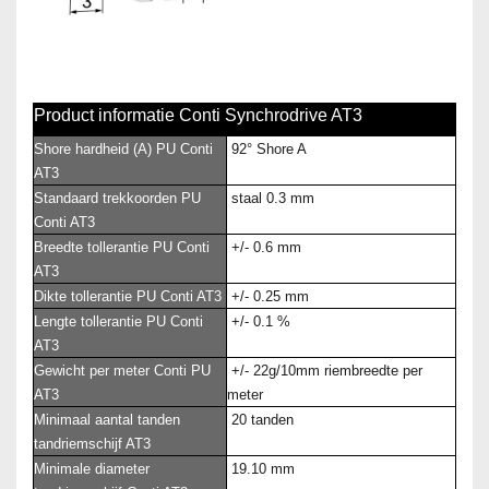
Product informatie Conti Synchrodrive AT3
Shore hardheid (A) PU Conti
92° Shore A
AT3
Standaard trekkoorden PU
staal 0.3 mm
Conti AT3
Breedte tollerantie PU Conti
+/- 0.6 mm
AT3
Dikte tollerantie PU Conti AT3
+/- 0.25 mm
Lengte tollerantie PU Conti
+/- 0.1 %
AT3
Gewicht per meter Conti PU
+/- 22g/10mm riembreedte per
AT3
meter
Minimaal aantal tanden
20 tanden
tandriemschijf AT3
Minimale diameter
19.10 mm