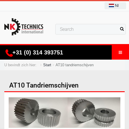
Nl
+31 (0) 314 393751
U bevindt zich hier:
Start
AT10 tandriemschijven
AT10 Tandriemschijven