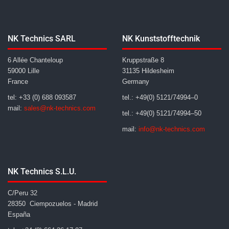
NK Technics SARL
NK Kunststofftechnik
6 Allée Chanteloup
Kruppstraße 8
59000 Lille
31135 Hildesheim
France
Germany
tel: +33 (0) 688 093587
tel.: +49(0) 5121/74994–0
mail:
sales@nk-technics.com
tel.: +49(0) 5121/74994–50
mail:
info@nk-technics.com
NK Technics S.L.U.
C/Peru 32
28350 Ciempozuelos - Madrid
España