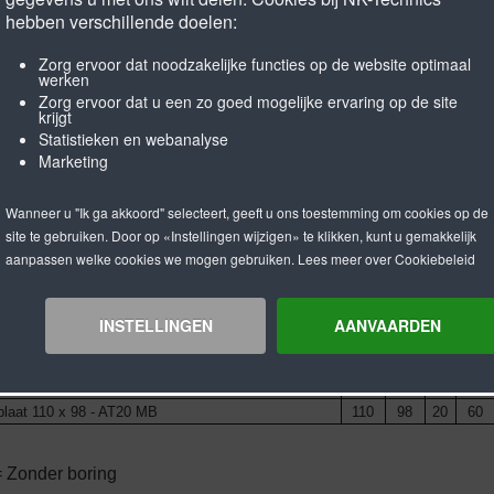
hebben verschillende doelen:
r uw aanvraag naar
of maak gebrui
info@nk-technics.com
Zorg ervoor dat noodzakelijke functies op de website optimaal
werken
plaat AT20 enkelzijdig
Zorg ervoor dat u een zo goed mogelijke ervaring op de site
krijgt
Statistieken en webanalyse
Marketing
hrijving
B
L
H
A
Wanneer u "Ik ga akkoord" selecteert, geeft u ons toestemming om cookies op de
site te gebruiken. Door op «Instellingen wijzigen» te klikken, kunt u gemakkelijk
laat 50 x 98 - AT20 OB
50
98
20
-
aanpassen welke cookies we mogen gebruiken. Lees meer over Cookiebeleid
laat 50 x 98 - AT20 MB
50
98
20
60
laat 60 x 98 - AT20 OB
60
98
20
-
laat 60 x 98 - AT20 MB
60
98
20
60
INSTELLINGEN
AANVAARDEN
laat 75 x 98 - AT20 OB
75
98
20
-
laat 75 x 98 - AT20 MB
75
98
20
60
laat 110 x 98 - AT20 OB
110
98
20
-
laat 110 x 98 - AT20 MB
110
98
20
60
 Zonder boring