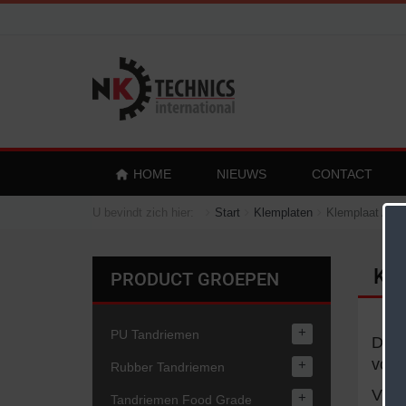
HOME
NIEUWS
CONTACT
U bevindt zich hier:
Start
Klemplaten
Klemplaat AT2
Kle
PRODUCT GROEPEN
+
PU Tandriemen
De s
volg
+
Rubber Tandriemen
Vraa
+
Tandriemen Food Grade