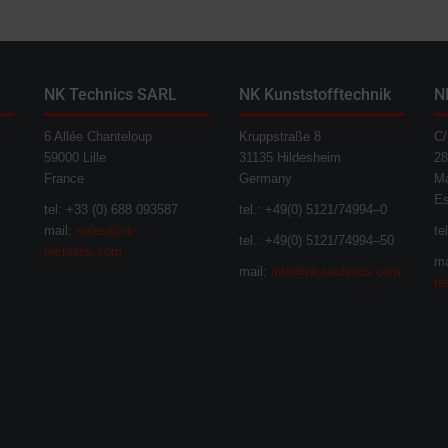
NK Technics SARL
NK Kunststofftechnik
N
6 Allée Chanteloup
Kruppstraße 8
C/
59000 Lille
31135 Hildesheim
28
France
Germany
Ma
E
tel: +33 (0) 688 093587
tel.: +49(0) 5121/74994–0
mail:
sales@nk-
te
tel.: +49(0) 5121/74994–50
technics.com
ma
mail:
info@nk-technics.com
te