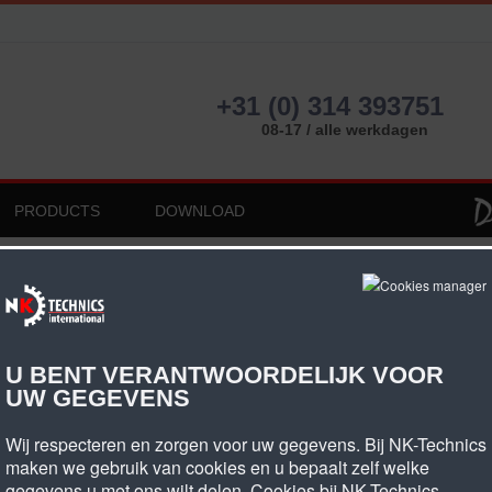
+31 (0) 314 393751
08-17 / alle werkdagen
PRODUCTS
DOWNLOAD
0
mplaat AT20
U BENT VERANTWOORDELIJK VOOR
UW GEGEVENS
tandaard AT20 klemplaten zijn uit voorraad leverbaar, o
ens uw specificatie/tekening te produceren.
Wij respecteren en zorgen voor uw gegevens. Bij NK-Technics
maken we gebruik van cookies en u bepaalt zelf welke
g ons verkoopteam naar de mogelijkheden.
gegevens u met ons wilt delen. Cookies bij NK-Technics