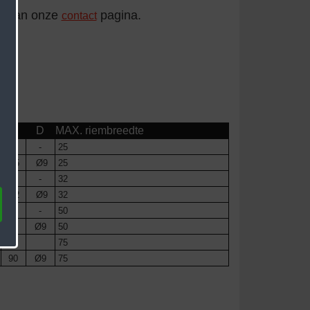
k van onze
pagina.
contact
M
D
MAX. riembreedte
-
-
25
35
Ø9
25
-
-
32
42
Ø9
32
-
-
50
60
Ø9
50
-
75
90
Ø9
75