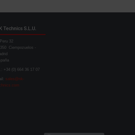
K Technics S.L.U.
Peru 32
350 Ciempozuelos -
drid
spaña
l.: +34 (0) 664 36 17 07
il:
sales@nk-
chnics.com