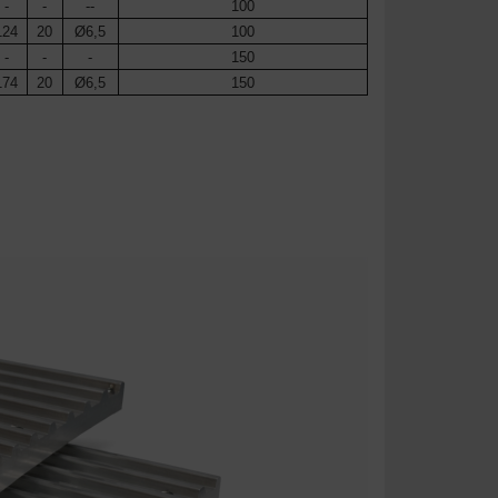
-
-
--
100
124
20
Ø6,5
100
-
-
-
150
174
20
Ø6,5
150