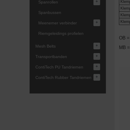
+
Klemp
Spanrollen
Klemp
Spanbussen
Klemp
Klemp
+
Meenemer verbinder
Riemgeleidings profielen
OB =
+
Mesh Belts
MB =
+
Transportbanden
+
ContiTech PU Tandriemen
+
ContiTech Rubber Tandriemen