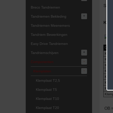
Stuu
Breco Tandriemen
+
Tandriemen Bekleding
Klem
Tandriemen Meenemers
Tandriem Bewerkingen
Easy Drive Tandriemen
Omsc
+
Tandriemschijven
Klemp
Klemp
-
Componenten
Klemp
-
Klemplaten
Klemp
Klemp
Klemplaat T2,5
Klemp
Klemp
Klemplaat T5
Klemp
Klemplaat T10
Klemplaat T20
OB =