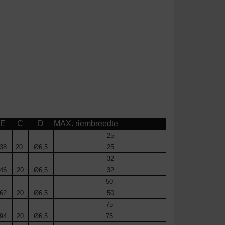
E
C
D
MAX. riembreedte
-
-
-
25
38
20
Ø6,5
25
-
-
-
32
46
20
Ø6,5
32
-
-
-
50
62
20
Ø6,5
50
-
-
-
75
94
20
Ø6,5
75