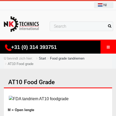
Nl
+31 (0) 314 393751
U bevindt zich hier:
Start
Food grade tandriemen
AT10 Food grade
AT10 Food Grade
M = Open lengte