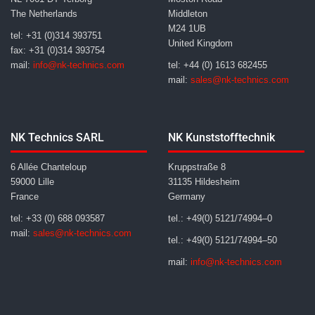
The Netherlands
Middleton
M24 1UB
tel: +31 (0)314 393751
United Kingdom
fax: +31 (0)314 393754
mail:
info@nk-technics.com
tel: +44 (0) 1613 682455
mail:
sales@nk-technics.com
NK Technics SARL
NK Kunststofftechnik
6 Allée Chanteloup
Kruppstraße 8
59000 Lille
31135 Hildesheim
France
Germany
tel: +33 (0) 688 093587
tel.: +49(0) 5121/74994–0
mail:
sales@nk-technics.com
tel.: +49(0) 5121/74994–50
mail:
info@nk-technics.com