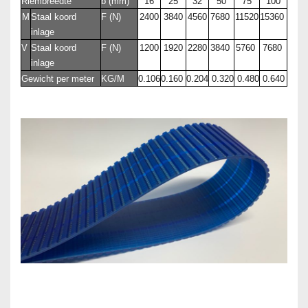
Riembreedte
b (mm)
16
25
32
50
75
100
M
Staal koord
F (N)
2400
3840
4560
7680
11520
15360
inlage
V
Staal koord
F (N)
1200
1920
2280
3840
5760
7680
inlage
Gewicht per meter
KG/M
0.106
0.160
0.204
0.320
0.480
0.640