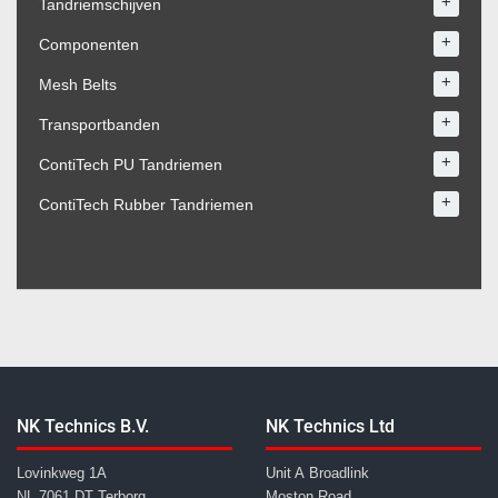
+
Tandriemschijven
+
Componenten
+
Mesh Belts
+
Transportbanden
+
ContiTech PU Tandriemen
+
ContiTech Rubber Tandriemen
NK Technics B.V.
NK Technics Ltd
Lovinkweg 1A
Unit A Broadlink
NL 7061 DT Terborg
Moston Road