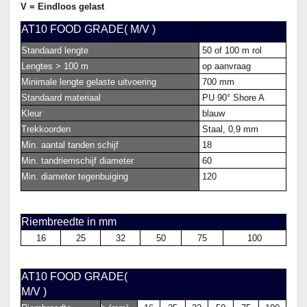
V = Eindloos gelast
AT10 FOOD GRADE( M/V )
Standaard lengte
50 of 100 m rol
Lengtes > 100 m
op aanvraag
Minimale lengte gelaste uitvoering
700 mm
Standaard materiaal
PU 90° Shore A
Kleur
blauw
Trekkoorden
Staal, 0,9 mm
Min. aantal tanden schijf
18
Min. tandriemschijf diameter
60
Min. diameter tegenbuiging
120
Riembreedte in mm
16
25
32
50
75
100
AT10 FOOD GRADE(
M/V )