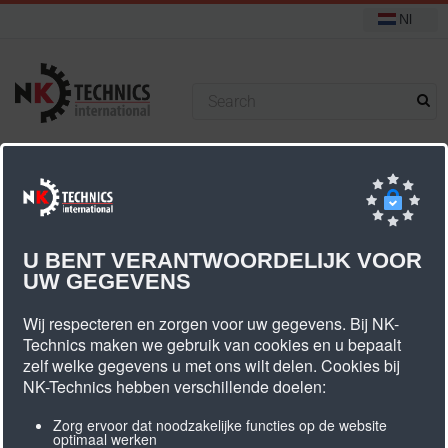
Nl
+31 (0) 314 393751
U bevindt zich hier:
Start
Standaard tandriemschijven
HTD 5M tandriemschijven
U BENT VERANTWOORDELIJK VOOR
UW GEGEVENS
HTD 5M Tandriemschijven
Wij respecteren en zorgen voor uw gegevens. Bij NK-
Technics maken we gebruik van cookies en u bepaalt
zelf welke gegevens u met ons wilt delen. Cookies bij
NK-Technics hebben verschillende doelen:
Zorg ervoor dat noodzakelijke functies op de website
optimaal werken