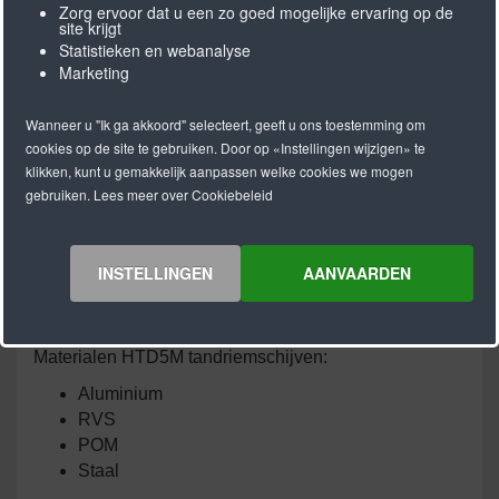
Zorg ervoor dat u een zo goed mogelijke ervaring op de
site krijgt
Statistieken en webanalyse
Marketing
Wanneer u "Ik ga akkoord" selecteert, geeft u ons toestemming om
cookies op de site te gebruiken. Door op «Instellingen wijzigen» te
klikken, kunt u gemakkelijk aanpassen welke cookies we mogen
De standaard HTD5M tandriemschijven kunnen door
gebruiken. Lees meer over Cookiebeleid
ons worden voorzien van een boring met spiebaan en
lagerkamers.
Wij produceren ook speciaal bewerkte HTD8M
INSTELLINGEN
AANVAARDEN
tandriemschijven volgens uw tekening en
specificaties.
Materialen HTD5M tandriemschijven:
Aluminium
RVS
POM
Staal