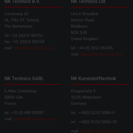
NK Technics B.V.
NK Technics Ltd
Lovinkweg 1A
Unit A Broadlink
NL 7061 DT Terborg
Moston Road
The Netherlands
Middleton
M24 1UB
tel: +31 (0)314 393751
United Kingdom
fax: +31 (0)314 393754
mail:
info@nk-technics.com
tel: +44 (0) 1613 682455
mail:
sales@nk-technics.com
NK Technics SARL
NK Kunststofftechnik
6 Allée Chanteloup
Kruppstraße 8
59000 Lille
31135 Hildesheim
France
Germany
tel: +33 (0) 688 093587
tel.: +49(0) 5121/74994–0
mail:
sales@nk-technics.com
tel.: +49(0) 5121/74994–50
mail:
info@nk-technics.com