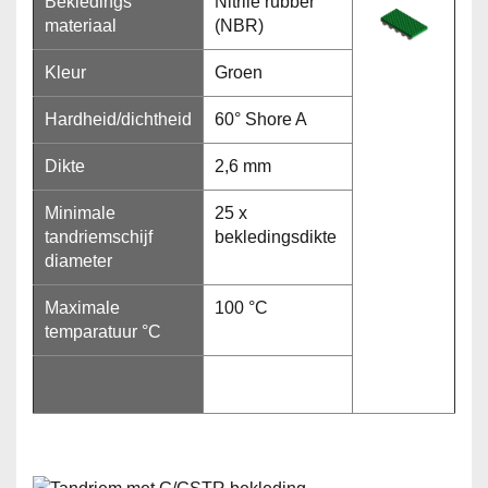
Bekledings
Nitrile rubber
materiaal
(NBR)
Kleur
Groen
Hardheid/dichtheid
60° Shore A
Dikte
2,6 mm
Minimale
25 x
tandriemschijf
bekledingsdikte
diameter
Maximale
100 °C
temparatuur °C