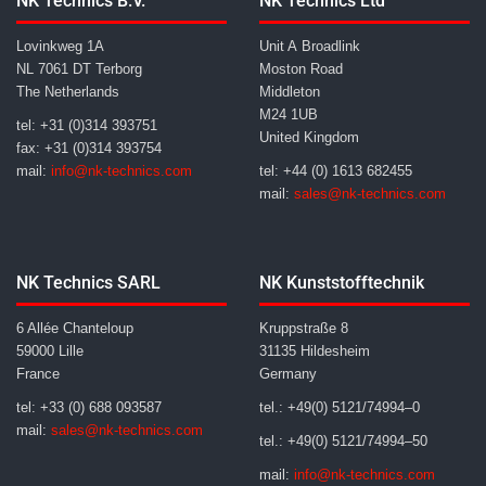
NK Technics B.V.
NK Technics Ltd
Lovinkweg 1A
Unit A Broadlink
NL 7061 DT Terborg
Moston Road
The Netherlands
Middleton
M24 1UB
tel: +31 (0)314 393751
United Kingdom
fax: +31 (0)314 393754
mail:
info@nk-technics.com
tel: +44 (0) 1613 682455
mail:
sales@nk-technics.com
NK Technics SARL
NK Kunststofftechnik
6 Allée Chanteloup
Kruppstraße 8
59000 Lille
31135 Hildesheim
France
Germany
tel: +33 (0) 688 093587
tel.: +49(0) 5121/74994–0
mail:
sales@nk-technics.com
tel.: +49(0) 5121/74994–50
mail:
info@nk-technics.com