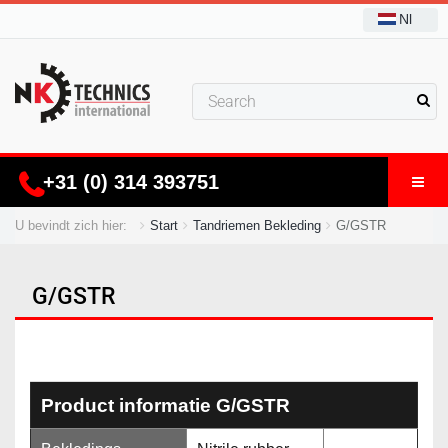
Nl
+31 (0) 314 393751
U bevindt zich hier:
Start
Tandriemen Bekleding
G/GSTR
G/GSTR
Product informatie G/GSTR