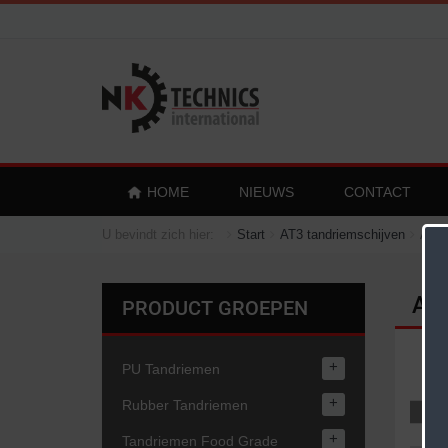
HOME
NIEUWS
CONTACT
U bevindt zich hier:
Start
AT3 tandriemschijven
AT3 
AT
PRODUCT GROEPEN
+
PU Tandriemen
+
Rubber Tandriemen
+
Tandriemen Food Grade