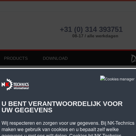
+31 (0) 314 393751
08-17 / alle werkdagen
PRODUCTS
DOWNLOAD
riembreedte 6mm
3 Riembreedte 6mm
U BENT VERANTWOORDELIJK VOOR
UW GEGEVENS
Wij respecteren en zorgen voor uw gegevens. Bij NK-Technics
Aantal tanden
Type
Artikel omschrijving
maken we gebruik van cookies en u bepaalt zelf welke
gegevens u met ons wilt delen. Cookies bij NK-Technics