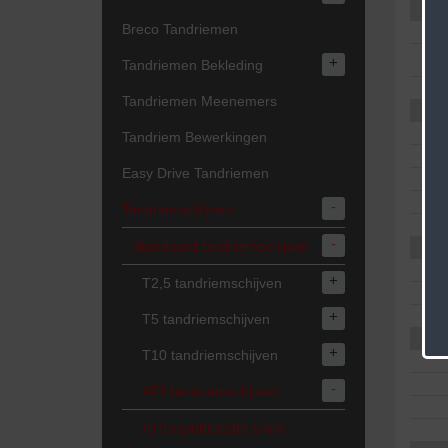
Breco Tandriemen
+
Tandriemen Bekleding
Tandriemen Meenemers
Tandriem Bewerkingen
Easy Drive Tandriemen
-
Tandriemschijven
-
Standaard tandriemschijven
+
T2,5 tandriemschijven
+
T5 tandriemschijven
+
T10 tandriemschijven
-
AT3 tandriemschijven
AT3 riembreedte 6mm