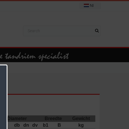
Nl
Diameter
Breedte
Gewicht
dk
db
dn
dv
b1
B
kg