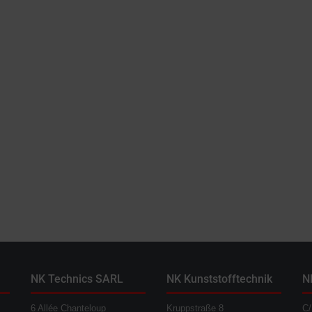
NK Technics SARL
NK Kunststofftechnik
N
6 Allée Chanteloup
Kruppstraße 8
C/