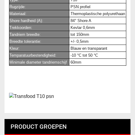
Rugzijde:
PSN profiel
Materiaal:
Thermoplastische polyurethaan
Shore hardheid (A):
84° Shore A
Trekkoorden:
Kevlar 0,6mm
Tandriem breedte:
tot 150mm
Breedte tolerantie:
+/- 0,5mm
Kleur:
Blauw en transparant
Temparatuurbestendigheid:
-10 °C tot 50 °C
Minimale diameter tandriemschijf
60mm
PRODUCT GROEPEN