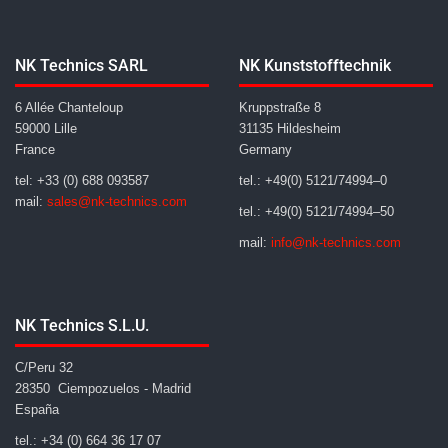
NK Technics SARL
NK Kunststofftechnik
6 Allée Chanteloup
Kruppstraße 8
59000 Lille
31135 Hildesheim
France
Germany
tel: +33 (0) 688 093587
tel.: +49(0) 5121/74994–0
mail:
sales@nk-technics.com
tel.: +49(0) 5121/74994–50
mail:
info@nk-technics.com
NK Technics S.L.U.
C/Peru 32
28350 Ciempozuelos - Madrid
España
tel.: +34 (0) 664 36 17 07