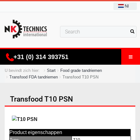
Nl
+31 (0) 314 393751
U bevindt zich hier:
Start
Food grade tandriemen
Transfood FDA tandriemen
Transfood T10 PSN
Transfood T10 PSN
Product eigenschappen
Type:
T10