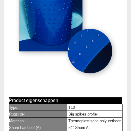
Product eigenschappen
Type:
T10
Rugzijde:
Big spikes profiel
Materiaal:
Thermoplastische polyurethaan
Shore hardheid (A):
84° Shore A