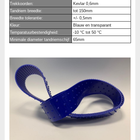
Trekkoorden:
Kevlar 0,6mm
Tandriem breedte:
tot 150mm
Breedte tolerantie:
+/- 0,5mm
Kleur:
Blauw en transparant
Temparatuurbestendigheid:
-10 °C tot 50 °C
Minimale diameter tandriemschijf
65mm