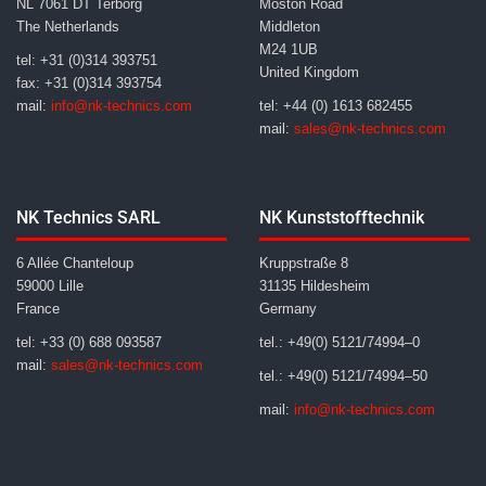
NL 7061 DT Terborg
Moston Road
The Netherlands
Middleton
M24 1UB
tel: +31 (0)314 393751
United Kingdom
fax: +31 (0)314 393754
mail:
info@nk-technics.com
tel: +44 (0) 1613 682455
mail:
sales@nk-technics.com
NK Technics SARL
NK Kunststofftechnik
6 Allée Chanteloup
Kruppstraße 8
59000 Lille
31135 Hildesheim
France
Germany
tel: +33 (0) 688 093587
tel.: +49(0) 5121/74994–0
mail:
sales@nk-technics.com
tel.: +49(0) 5121/74994–50
mail:
info@nk-technics.com