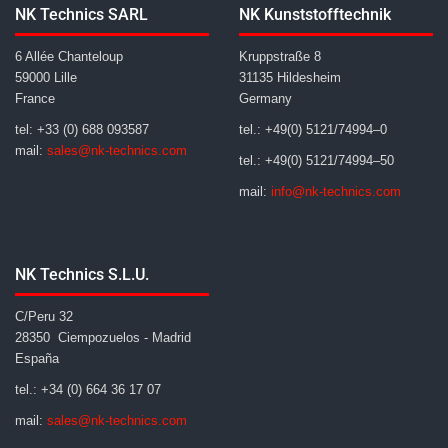
NK Technics SARL
NK Kunststofftechnik
6 Allée Chanteloup
Kruppstraße 8
59000 Lille
31135 Hildesheim
France
Germany
tel: +33 (0) 688 093587
tel.: +49(0) 5121/74994–0
mail:
sales@nk-technics.com
tel.: +49(0) 5121/74994–50
mail:
info@nk-technics.com
NK Technics S.L.U.
C/Peru 32
28350 Ciempozuelos - Madrid
España
tel.: +34 (0) 664 36 17 07
mail:
sales@nk-technics.com