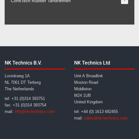
ContiTech Rubber Tandriemen
NK Technics B.V.
NK Technics Ltd
Lovinkweg 1A
Unit A Broadlink
NL 7061 DT Terborg
Moston Road
The Netherlands
Middleton
M24 1UB
tel: +31 (0)314 393751
United Kingdom
fax: +31 (0)314 393754
mail:
info@nk-technics.com
tel: +44 (0) 1613 682455
mail:
sales@nk-technics.com