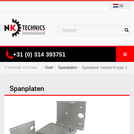
Nl
+31 (0) 314 393751
U bevindt zich hier:
Start
Spanplaten
Spanplaat variant A type 2
Spanplaten