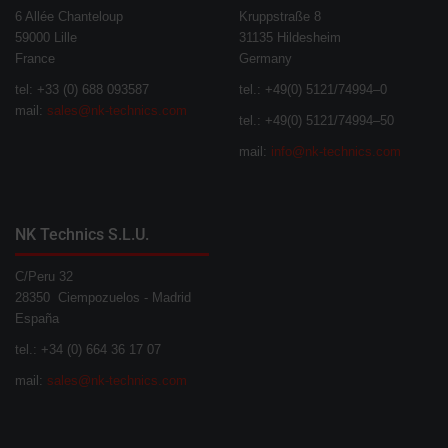
6 Allée Chanteloup
Kruppstraße 8
59000 Lille
31135 Hildesheim
France
Germany
tel: +33 (0) 688 093587
tel.: +49(0) 5121/74994–0
mail:
sales@nk-technics.com
tel.: +49(0) 5121/74994–50
mail:
info@nk-technics.com
NK Technics S.L.U.
C/Peru 32
28350 Ciempozuelos - Madrid
España
tel.: +34 (0) 664 36 17 07
mail:
sales@nk-technics.com