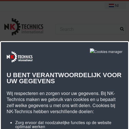
Nl
+31 (0) 314 393751
U bevindt zich hier:
Start
AT3 tandriemschijven
AT3 riembreedte 16mm
U BENT VERANTWOORDELIJK VOOR
UW GEGEVENS
AT3 Riembreedte 16mm
Wij respecteren en zorgen voor uw gegevens. Bij NK-
Technics maken we gebruik van cookies en u bepaalt
zelf welke gegevens u met ons wilt delen. Cookies bij
NK-Technics hebben verschillende doelen:
Zorg ervoor dat noodzakelijke functies op de website
Aantal
Type
Artikel
Diameter
Breedte
Gewicht
optimaal werken
tanden
omschrijving