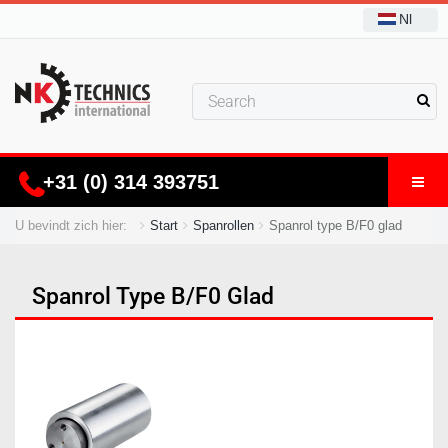
Nl
+31 (0) 314 393751
U bevindt zich hier:
Start
Spanrollen
Spanrol type B/F0 glad
Spanrol Type B/F0 Glad