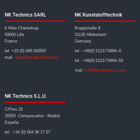
NK Technics SARL
NK Kunststofftechnik
6 Allée Chanteloup
Kruppstraße 8
59000 Lille
31135 Hildesheim
France
Germany
tel: +33 (0) 688 093587
tel.: +49(0) 5121/74994–0
mail:
sales@nk-technics.com
tel.: +49(0) 5121/74994–50
mail:
info@nk-technics.com
NK Technics S.L.U.
C/Peru 32
28350 Ciempozuelos - Madrid
España
tel.: +34 (0) 664 36 17 07