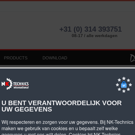
+31 (0) 314 393751
08-17 / alle werkdagen
PRODUCTS
DOWNLOAD
8M riembreedte 30mm
 Riembreedte 30mm
U BENT VERANTWOORDELIJK VOOR
UW GEGEVENS
ntal tanden
Type
Mat.
Artikel omschrijving
Wij respecteren en zorgen voor uw gegevens. Bij NK-Technics
d
maken we gebruik van cookies en u bepaalt zelf welke
gegevens u met ons wilt delen. Cookies bij NK-Technics
22
6F
St
22-8M-30
54,