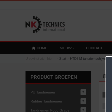
HOME
NIEUWS
CONTACT
U bevindt zich hier:
Start
HTD8 M tandriemschijven
8M
PRODUCT GROEPEN
+
PU Tandriemen
Aa
+
Rubber Tandriemen
+
Tandriemen Food Grade