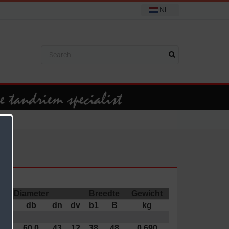
Nl
Diameter
Breedte
Gewicht
k
db
dn
dv
b1
B
kg
65
60,0
43
12
38
48
0,690