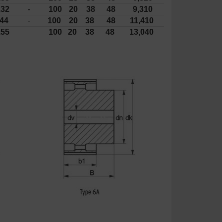
,32
-
100
20
38
48
9,310
,44
-
100
20
38
48
11,410
,55
100
20
38
48
13,040