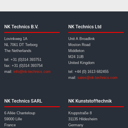
NK Technics B.V.
NK Technics Ltd
Lovinkweg 1A
Unit A Broadlink
NL 7061 DT Terborg
Moston Road
The Netherlands
Middleton
M24 1UB
tel: +31 (0)314 393751
United Kingdom
fax: +31 (0)314 393754
mail:
info@nk-technics.com
tel: +44 (0) 1613 682455
mail:
sales@nk-technics.com
NK Technics SARL
NK Kunststofftechnik
6 Allée Chanteloup
Kruppstraße 8
59000 Lille
31135 Hildesheim
France
Germany