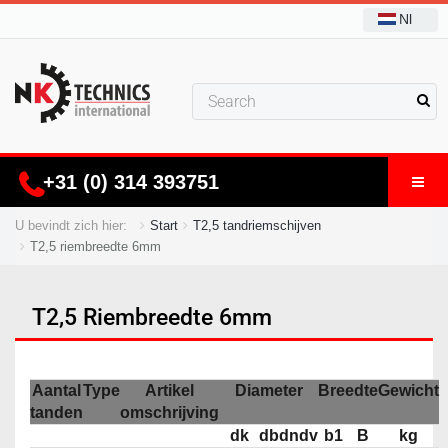
Nl
+31 (0) 314 393751
U bevindt zich hier:
Start
T2,5 tandriemschijven
T2,5 riembreedte 6mm
T2,5 Riembreedte 6mm
Aantal
Type
Artikel
Diameter
Breedte
Gewicht
tanden
omschrijving
dk
db
dn
dv
b1
B
kg