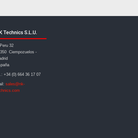
K Technics S.L.U.
Peru 32
350 Ciempozuelos -
drid
spaña
l.: +34 (0) 664 36 17 07
il:
sales@nk-
chnics.com