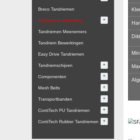
Breco Tandriemen
Kle
+
Tandriemen Bekleding
Har
Tandriemen Meenemers
Dik
Tandriem Bewerkingen
Min
Easy Drive Tandriemen
+
Tandriemschijven
Max
+
Componenten
Alg
+
Mesh Belts
+
Transportbanden
+
ContiTech PU Tandriemen
+
ContiTech Rubber Tandriemen