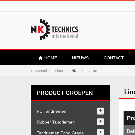
HOME
NIEUWS
CONTACT
U bevindt zich hier:
Start
Linatex
Lin
PRODUCT GROEPEN
+
PU Tandriemen
Pr
+
Rubber Tandriemen
Bek
+
Tandriemen Food Grade