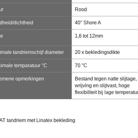
ur
Rood
dheid/dichtheid
40° Shore A
te
1,6 tot 12mm
imale tandriemschijf diameter
20 x bekledingsdikte
imale temparatuur °C
70 °C
emene opmerkingen
Bestand tegen natte slijtage
wrijving en slijtvast, hoge
flexibiliteit bij lage temperatu