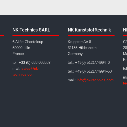
NK Technics SARL
NK Kunststofftechnik
N
6 Allée Chanteloup
Kruppstraße 8
C/
59000 Lille
31135 Hildesheim
28
France
Germany
Ma
E
tel: +33 (0) 688 093587
tel.: +49(0) 5121/74994–0
mail:
sales@nk-
te
tel.: +49(0) 5121/74994–50
technics.com
ma
mail:
info@nk-technics.com
te