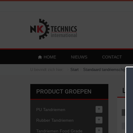
HOME
NIEUWS
CONTACT
U bevindt zich hier:
Start
Standaard tandriemschijven
L (
PRODUCT GROEPEN
+
PU Tandriemen
A
+
Rubber Tandriemen
+
Tandriemen Food Grade