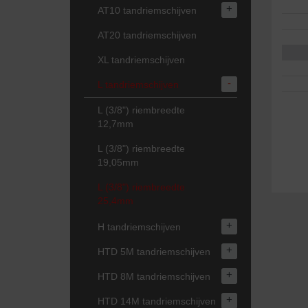
+
AT10 tandriemschijven
AT20 tandriemschijven
XL tandriemschijven
-
L tandriemschijven
L (3/8") riembreedte
12,7mm
L (3/8") riembreedte
19,05mm
L (3/8") riembreedte
25,4mm
+
H tandriemschijven
+
HTD 5M tandriemschijven
+
HTD 8M tandriemschijven
+
HTD 14M tandriemschijven