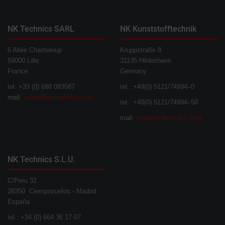
NK Technics SARL
NK Kunststofftechnik
6 Allée Chanteloup
Kruppstraße 8
59000 Lille
31135 Hildesheim
France
Germany
tel: +33 (0) 688 093587
tel.: +49(0) 5121/74994–0
mail:
sales@nk-technics.com
tel.: +49(0) 5121/74994–50
mail:
info@nk-technics.com
NK Technics S.L.U.
C/Peru 32
28350 Ciempozuelos - Madrid
España
tel.: +34 (0) 664 36 17 07