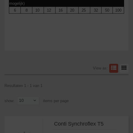
mogelijk)
6
8
10
12
16
20
25
32
50
100
View as:
Resultaten 1 - 1 van 1
10
show:
items per page
Conti Synchroflex T5