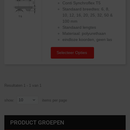
Conti Synchroflex T5
Standaard breedtes: 6, 8,
10, 12, 16, 20, 25, 32, 50 &
100 mm
Standaard lengtes
Materiaal: polyurethaan
eindloze koorden, geen las
Selecteer Opties
Resultaten 1 - 1 van 1
10
show:
items per page
PRODUCT GROEPEN