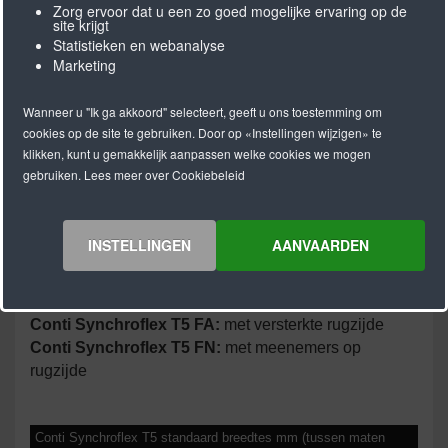
CONTI® SYNCHROFLEX T5 tandriemen (SFX)
Zorg ervoor dat u een zo goed mogelijke ervaring op de
site krijgt
T5 / T5-DL
Statistieken en webanalyse
Marketing
Standaard T-profiel volgens DIN 7721 met metrische
steek en trapeziumvormige vertanding.
Wanneer u "Ik ga akkoord" selecteert, geeft u ons toestemming om
Leverbare uitvoeringen Conti Synchroflex T5:
cookies op de site te gebruiken. Door op «Instellingen wijzigen» te
klikken, kunt u gemakkelijk aanpassen welke cookies we mogen
Enkelzijdig vertand (standaard)
gebruiken. Lees meer over Cookiebeleid
Met "E" trekkoord voor een betere buigzaamheid
Met aramide trekkoord
Speciale polyurethaanmaterialen op aanvraag
INSTELLINGEN
AANVAARDEN
Antistatisch, ingekleurd of mechanisch
nabewerkt
Conti Synchroflex T5 DL:
dubbelzijdig vertand
Conti Synchroflex T5 FA:
met versterkte rugzijde
Conti Synchroflex T5 FN:
met meenemers op
rugzijde
Conti Synchroflex T5 standaard breedtes mm (tussen maten