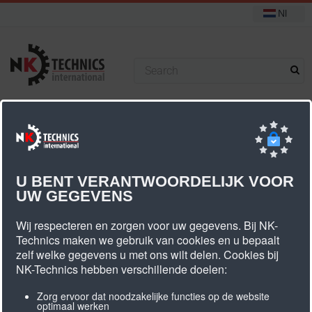
Nl
+31 (0) 314 393751
U bevindt zich hier:
Start
ContiTech PU tandriemen
Conti Synchroflex
Conti Synchroflex T5
U BENT VERANTWOORDELIJK VOOR
UW GEGEVENS
Conti Synchroflex T5
Wij respecteren en zorgen voor uw gegevens. Bij NK-
Technics maken we gebruik van cookies en u bepaalt
zelf welke gegevens u met ons wilt delen. Cookies bij
NK-Technics hebben verschillende doelen:
Zorg ervoor dat noodzakelijke functies op de website
optimaal werken