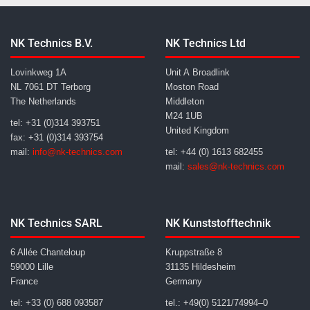
NK Technics B.V.
NK Technics Ltd
Lovinkweg 1A
Unit A Broadlink
NL 7061 DT Terborg
Moston Road
The Netherlands
Middleton
M24 1UB
tel: +31 (0)314 393751
United Kingdom
fax: +31 (0)314 393754
mail:
info@nk-technics.com
tel: +44 (0) 1613 682455
mail:
sales@nk-technics.com
NK Technics SARL
NK Kunststofftechnik
6 Allée Chanteloup
Kruppstraße 8
59000 Lille
31135 Hildesheim
France
Germany
tel: +33 (0) 688 093587
tel.: +49(0) 5121/74994–0