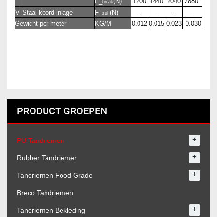
F_
(N)
1200
1440
2040
2880
break
V
Staal koord inlage
F_
(N)
-
-
-
-
zul
Gewicht per meter
KG/M
0.012
0.015
0.023
0.030
PRODUCT GROEPEN
+
PU Tandriemen
+
Rubber Tandriemen
+
Tandriemen Food Grade
Breco Tandriemen
+
Tandriemen Bekleding