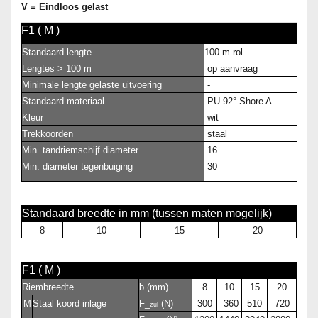
V = Eindloos gelast
F1 ( M )
Standaard lengte
100 m rol
Lengtes > 100 m
op aanvraag
Minimale lengte gelaste uitvoering
-
Standaard materiaal
PU 92° Shore A
Kleur
wit
Trekkoorden
staal
Min. tandriemschijf diameter
16
Min. diameter tegenbuiging
30
Standaard breedte in mm (tussen maten mogelijk)
8
10
15
20
F1 ( M )
Riembreedte
b (mm)
8
10
15
20
M
Staal koord inlage
F_
(N)
300
360
510
720
zul