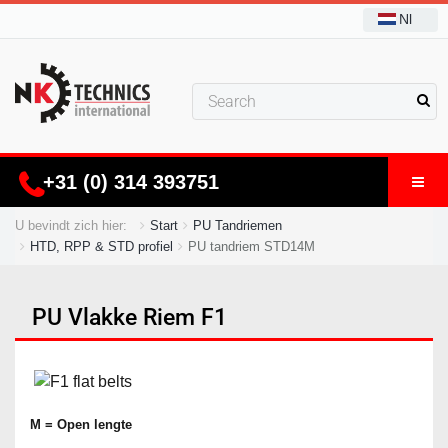
Nl
+31 (0) 314 393751
U bevindt zich hier:
Start
PU Tandriemen
HTD, RPP & STD profiel
PU tandriem STD14M
PU Vlakke Riem F1
M = Open lengte