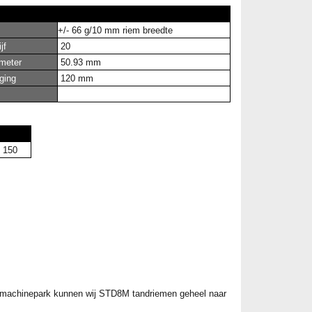
+/- 66 g/10 mm riem breedte
jf
20
ameter
50.93 mm
ging
120 mm
150
ons machinepark kunnen wij STD8M tandriemen geheel naar