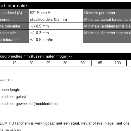
ct informatie
hardheid (A)
92° Shore A
Gewicht per meter
oorden
staalkoorden, 0.9 mm
Minimaal aantal tanden schi
e tolerantie
+/- 0.5 mm
Minimale tandriemschijf di
tolerantie
+/- 0.3 mm
Minimale diameter tegenbui
 tolerantie
+/- 0.8 mm/m
aard breedtes mm (tussen maten mogelijk)
15
20
25
30
50
85
100
aar als:
open lengte
eindloos gelast
eindloos gewikkeld (moulded/flex)
D8M PU tandriem
is verk
rijgbaar met een staal, kevlar of rvs inlage, met 
ns bewerken.