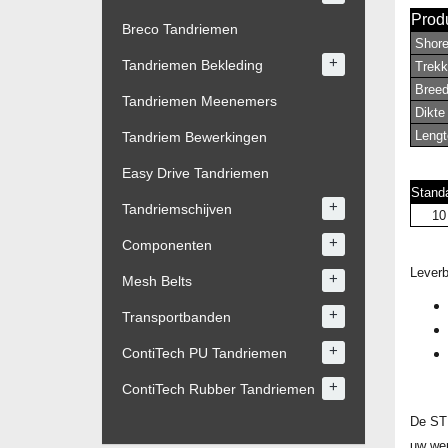
Produ
Breco Tandriemen
Shore 
+
Tandriemen Bekleding
Trekk
Breedt
Tandriemen Meenemers
Dikte 
Lengte
Tandriem Bewerkingen
Easy Drive Tandriemen
Stand
+
Tandriemschijven
10
+
Componenten
Leverb
+
Mesh Belts
+
Transportbanden
+
ContiTech PU Tandriemen
+
ContiTech Rubber Tandriemen
De ST
uw we