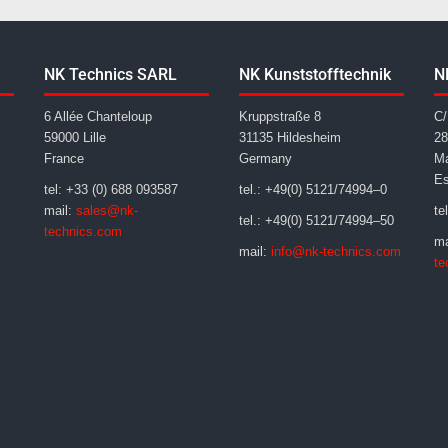
NK Technics SARL
NK Kunststofftechnik
N
6 Allée Chanteloup
Kruppstraße 8
C/
59000 Lille
31135 Hildesheim
28
France
Germany
Ma
E
tel: +33 (0) 688 093587
tel.: +49(0) 5121/74994–0
mail:
sales@nk-
te
tel.: +49(0) 5121/74994–50
technics.com
ma
mail:
info@nk-technics.com
te