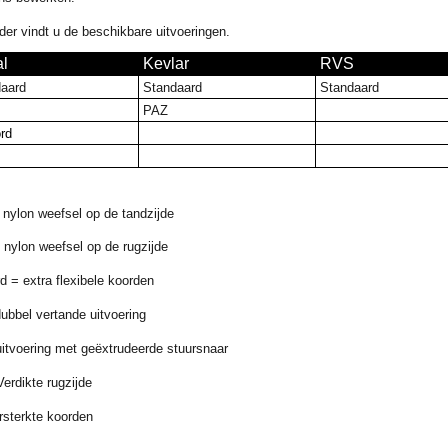
der vindt u de beschikbare uitvoeringen.
al
Kevlar
RVS
aard
Standaard
Standaard
PAZ
rd
nylon weefsel op de tandzijde
nylon weefsel op de rugzijde
d = extra flexibele koorden
ubbel vertande uitvoering
itvoering met geëxtrudeerde stuursnaar
erdikte rugzijde
rsterkte koorden