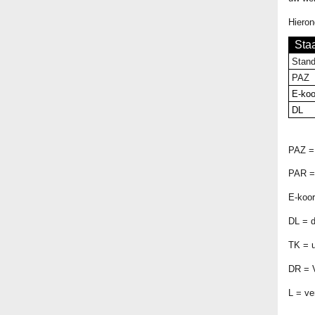
Hieron
Sta
Stand
PAZ
E-koo
DL
PAZ = 
PAR = 
E-koor
DL = d
TK = u
DR = V
L = ve