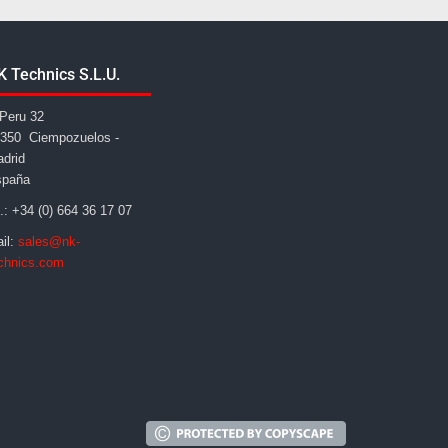
K Technics S.L.U.
Peru 32
350 Ciempozuelos -
drid
spaña
l.: +34 (0) 664 36 17 07
il:
sales@nk-
chnics.com