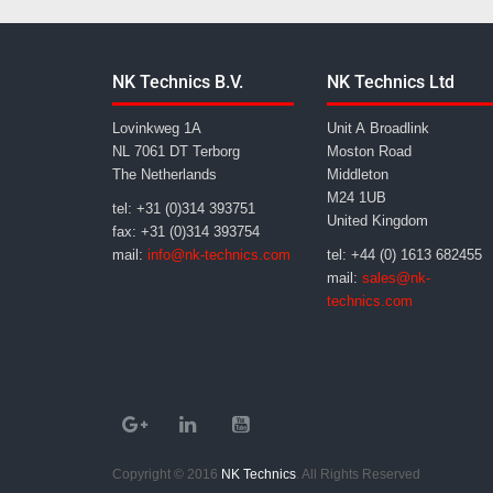
NK Technics B.V.
NK Technics Ltd
Lovinkweg 1A
Unit A Broadlink
NL 7061 DT Terborg
Moston Road
The Netherlands
Middleton
M24 1UB
tel: +31 (0)314 393751
United Kingdom
fax: +31 (0)314 393754
mail:
info@nk-technics.com
tel: +44 (0) 1613 682455
mail:
sales@nk-
technics.com
Copyright © 2016
NK Technics
. All Rights Reserved