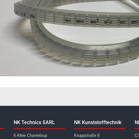
NK Technics SARL
NK Kunststofftechnik
N
6 Allée Chanteloup
Kruppstraße 8
C/