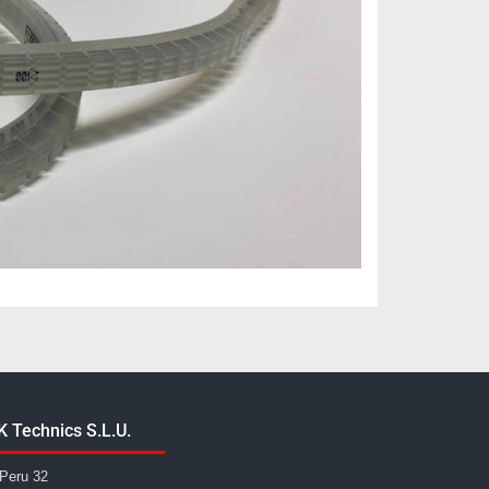
K Technics S.L.U.
Peru 32