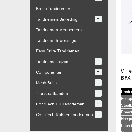
Breco Tandriemen
+
Tandriemen Bekleding
Tandriemen Meenemers
Tandriem Bewerkingen
Easy Drive Tandriemen
+
Tandriemschijven
V = e
+
Componenten
BFX 
+
Mesh Belts
Produc
+
Transportbanden
Ferrop
+
ContiTech PU Tandriemen
Staal
Breed
+
ContiTech Rubber Tandriemen
Hoogt
Pitch 