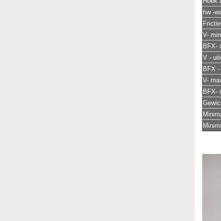
Hoek 
hw -w
Frictie
V- min
BFX- m
V - ui
BFX - 
V- max
BFX-
Gewich
Minima
Minima