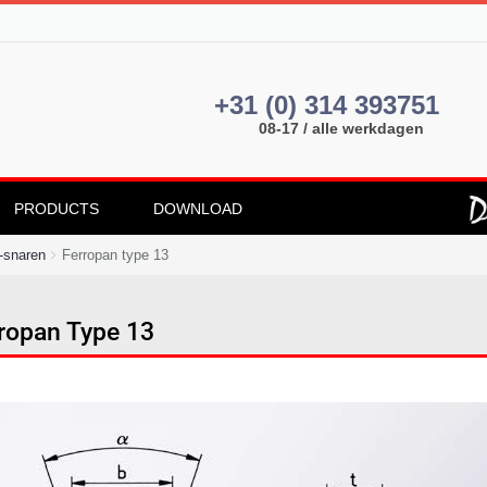
+31 (0) 314 393751
08-17 / alle werkdagen
PRODUCTS
DOWNLOAD
-snaren
Ferropan type 13
ropan Type 13