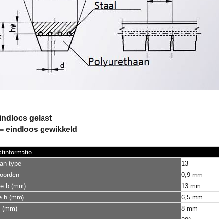
indloos gelast
= eindloos gewikkeld
tinformatie
an type
13
koorden
0,9 mm
te b (mm)
13 mm
e h (mm)
6,5 mm
t (mm)
8 mm