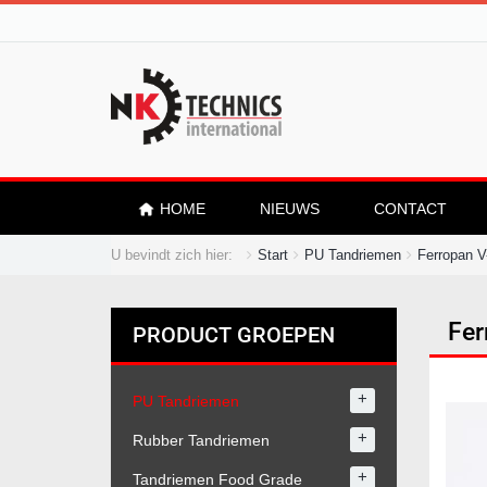
HOME
NIEUWS
CONTACT
U bevindt zich hier:
Start
PU Tandriemen
Ferropan V
Fer
PRODUCT GROEPEN
+
PU Tandriemen
+
Rubber Tandriemen
+
Tandriemen Food Grade