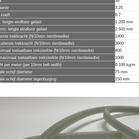
a
38°
aarde
3,25
 coeff.
0,7
. lengte eindloos gelast
1.200 mm
in. lengte eindloos gelast
2.500 mm
terste trekkracht (N/10mm
riembreedte
)
1800
uiterste trekkracht (N/10mm riembreedte)
3900
imaal toelaatbare treksterkte (N/10mm riembreedte)
400
maximaal toelaatbare treksterkte (N/10mm riembreedte)
1000
t per meter (per 10mm belt width)
0.100 kg/m
le schijf diameter
75 mm
le schijf diameter tegenbuiging
150 mm