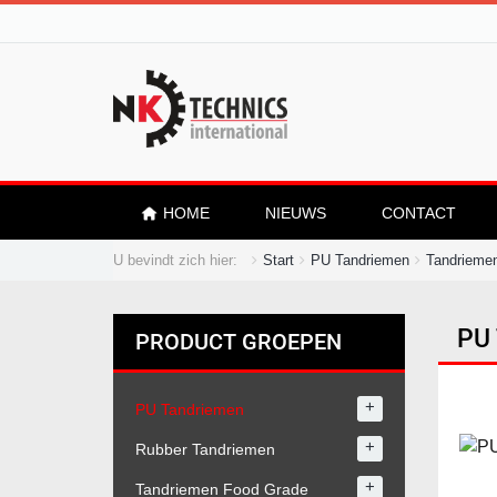
HOME
NIEUWS
CONTACT
U bevindt zich hier:
Start
PU Tandriemen
Tandriemen
PU 
PRODUCT GROEPEN
+
PU Tandriemen
+
Rubber Tandriemen
+
Tandriemen Food Grade