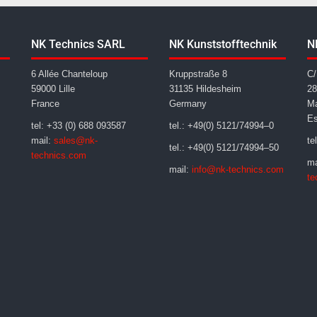
NK Technics SARL
NK Kunststofftechnik
N
6 Allée Chanteloup
Kruppstraße 8
C/
59000 Lille
31135 Hildesheim
28
France
Germany
Ma
E
tel: +33 (0) 688 093587
tel.: +49(0) 5121/74994–0
mail:
sales@nk-
te
tel.: +49(0) 5121/74994–50
technics.com
ma
mail:
info@nk-technics.com
te