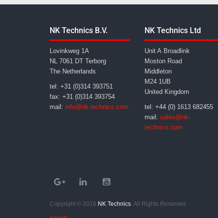
NK Technics B.V.
NK Technics Ltd
Lovinkweg 1A
Unit A Broadlink
NL 7061 DT Terborg
Moston Road
The Netherlands
Middleton
M24 1UB
tel: +31 (0)314 393751
United Kingdom
fax: +31 (0)314 393754
mail:
info@nk-technics.com
tel: +44 (0) 1613 682455
mail:
sales@nk-
technics.com
Copyright © 2016
NK Technics
. All Rights Reserved