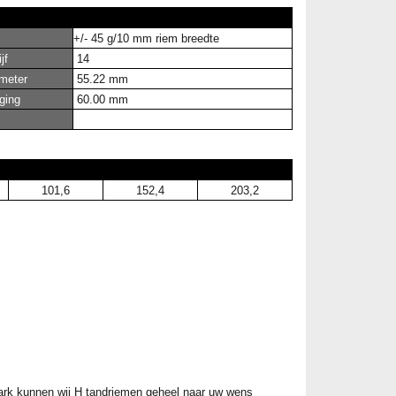
+/- 45 g/10 mm riem breedte
jf
14
ameter
55.22 mm
ging
60.00 mm
101,6
152,4
203,2
park kunnen wij H tandriemen geheel naar uw wens