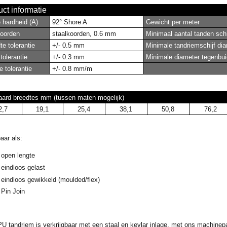
ct informatie
hardheid (A)
92° Shore A
Gewicht per meter
oorden
staalkoorden, 0.6 mm
Minimaal aantal tanden schi
e tolerantie
+/- 0.5 mm
Minimale tandriemschijf di
tolerantie
+/- 0.3 mm
Minimale diameter tegenbui
 tolerantie
+/- 0.8 mm/m
aard breedtes mm (tussen maten mogelijk)
2,7
19,1
25,4
38,1
50,8
76,2
aar als:
open lengte
eindloos gelast
eindloos gewikkeld (moulded/flex)
Pin Join
PU tandriem
is verk
rijgbaar met een staal en kevlar inlage, met ons machine