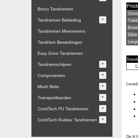
Produ
Breco Tandriemen
Shore 
+
Tandriemen Bekleding
Trekk
Breedt
Tandriemen Meenemers
Dikte 
Lengte
Tandriem Bewerkingen
Easy Drive Tandriemen
Stand
+
Tandriemschijven
1
+
Componenten
Leverb
+
Mesh Belts
+
Transportbanden
+
ContiTech PU Tandriemen
+
ContiTech Rubber Tandriemen
De H 