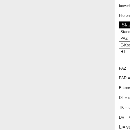
bewer
Hieron
Sta
Stand
PAZ
E-Koo
H-L
PAZ = 
PAR = 
E-koor
DL = d
TK = u
DR = V
L = v