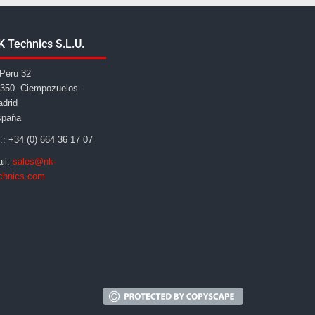
K Technics S.L.U.
Peru 32
350 Ciempozuelos -
drid
spaña
l.: +34 (0) 664 36 17 07
il:
sales@nk-
chnics.com