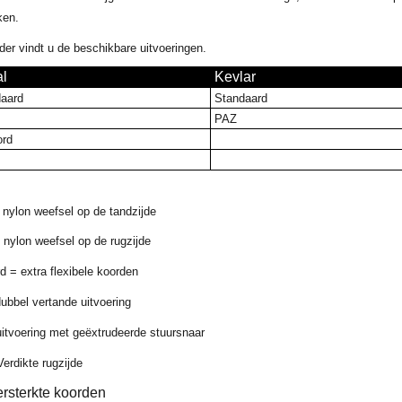
ken.
der vindt u de beschikbare uitvoeringen.
al
Kevlar
aard
Standaard
PAZ
rd
nylon weefsel op de tandzijde
nylon weefsel op de rugzijde
d = extra flexibele koorden
ubbel vertande uitvoering
itvoering met geëxtrudeerde stuursnaar
erdikte rugzijde
ersterkte koorden