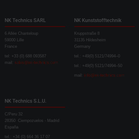
NK Technics SARL
NK Kunststofftechnik
6 Allée Chanteloup
Kruppstraße 8
59000 Lille
31135 Hildesheim
France
Germany
tel: +33 (0) 688 093587
tel.: +49(0) 5121/74994–0
mail:
sales@nk-technics.com
tel.: +49(0) 5121/74994–50
mail:
info@nk-technics.com
NK Technics S.L.U.
C/Peru 32
28350 Ciempozuelos - Madrid
España
tel.: +34 (0) 664 36 17 07