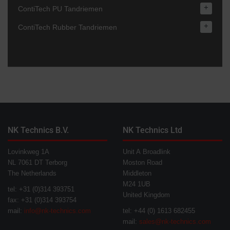
+
ContiTech PU Tandriemen
+
ContiTech Rubber Tandriemen
NK Technics B.V.
NK Technics Ltd
Lovinkweg 1A
Unit A Broadlink
NL 7061 DT Terborg
Moston Road
The Netherlands
Middleton
M24 1UB
tel: +31 (0)314 393751
United Kingdom
fax: +31 (0)314 393754
mail:
info@nk-technics.com
tel: +44 (0) 1613 682455
mail:
sales@nk-technics.com