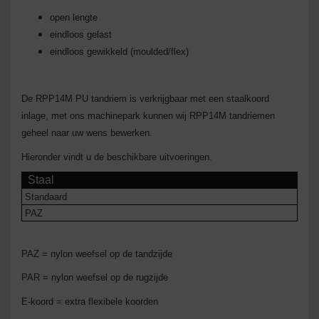
open lengte
eindloos gelast
eindloos gewikkeld (moulded/flex)
De RPP14M PU tandriem
is verk
rijgbaar met een staalkoord
inlage, met ons machinepark kunnen wij RPP14M tandriemen
geheel naar uw wens bewerken.
Hieronder vindt u de beschikbare uitvoeringen.
Staal
Standaard
PAZ
PAZ = nylon weefsel op de tandzijde
PAR = nylon weefsel op de rugzijde
E-koord = extra flexibele koorden