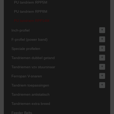
PU tandriem RPP5M
PU tandriem RPP8M
PU tandriem RPP14M
+
Inch-profiel
+
F-profiel (power band)
+
Speciale profielen
+
Tandriemen dubbel getand
+
Tandriemen vzv stuursnaar
+
Ferropan V-snaren
+
Tandriem toepassingen
Tandriemen antistatisch
Tandriemen extra breed
Feeder Belts