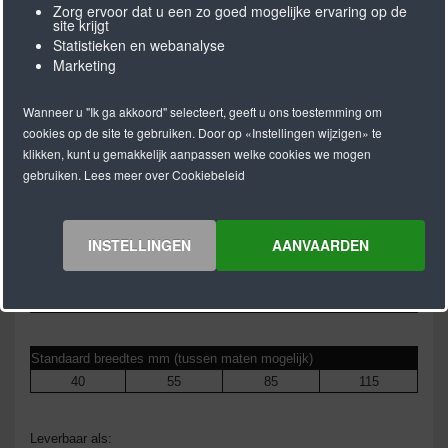
Zorg ervoor dat u een zo goed mogelijke ervaring op de
site krijgt
Product informatie
Statistieken en webanalyse
Shore
92° Shore A
Gewicht per meter
+/- 148 g/10
Marketing
hardheid (A)
mm riem
breedte
Wanneer u "Ik ga akkoord" selecteert, geeft u ons toestemming om
Trekkoorden
staalkoorden,
Minimaal aantal
32
cookies op de site te gebruiken. Door op «Instellingen wijzigen» te
1.2 mm
tanden schijf
klikken, kunt u gemakkelijk aanpassen welke cookies we mogen
Breedte
+/- 1.0 mm
Minimale
140 mm
gebruiken. Lees meer over Cookiebeleid
tolerantie
tandriemschijf
diameter
Dikte
+/- 0.4 mm
Minimale diameter
200 mm
INSTELLINGEN
AANVAARDEN
tolerantie
tegenbuiging
Lengte
+/- 0.8 mm/m
tolerantie
Standaard breedtes mm (tussen maten mogelijk)
40
55
85
115
Leverbaar als: