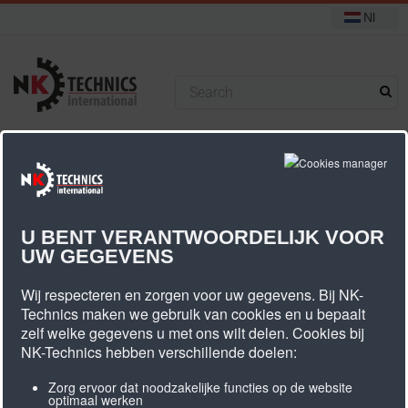
Nl
+31 (0) 314 393751
U bevindt zich hier:
Start
PU Tandriemen
HTD, RPP & STD profiel
PU tandriem RPP14M
U BENT VERANTWOORDELIJK VOOR
UW GEGEVENS
PU Tandriem RPP14M
Wij respecteren en zorgen voor uw gegevens. Bij NK-
Technics maken we gebruik van cookies en u bepaalt
zelf welke gegevens u met ons wilt delen. Cookies bij
NK-Technics hebben verschillende doelen:
Zorg ervoor dat noodzakelijke functies op de website
optimaal werken